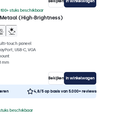
Bekijken
In winkelwagen
100+ stuks beschikbaar
 Metaal (High-Brightness)
ulti-touch paneel
layPort, USB-C, VGA
mount
41 mm
Bekijken
In winkelwagen
neren
4,8/5 op basis van 5.000+ reviews
stuks beschikbaar