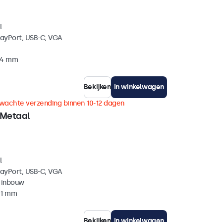
l
layPort, USB-C, VGA
 34 mm
Bekijken
In winkelwagen
wachte verzending binnen 10-12 dagen
 Metaal
l
layPort, USB-C, VGA
 inbouw
41 mm
Bekijken
In winkelwagen