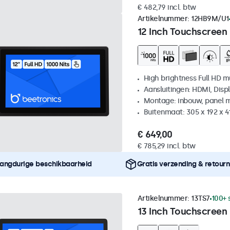
€ 482,79 incl. btw
Artikelnummer:
12HB9M/U1
12 Inch Touchscreen
High brightness Full HD m
Aansluitingen: HDMI, Disp
Montage: inbouw, panel 
Buitenmaat: 305 x 192 x 
€ 649,00
€ 785,29 incl. btw
angdurige beschikbaarheid
Gratis verzending & retour
Artikelnummer:
13TS7
100+ 
13 Inch Touchscreen