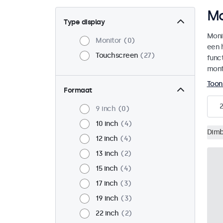
Mo
Type display
Moni
Monitor
0
een 
Touchscreen
27
funct
mont
Toon
Formaat
2
9 inch
0
10 inch
4
Dimb
12 inch
4
13 inch
2
15 inch
4
17 inch
3
19 inch
3
22 inch
2