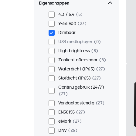
Wand
19
Eigenschappen
Panel mount
8
4:3 / 5:4
5
Inbouw
23
9-36 Volt
27
Rackmontage (19 inch)
Dimbaar
14
USB mediaplayer
0
VESA 75 x 75
15
High-brightness
8
VESA 100 x 100
12
Zonlicht afleesbaar
8
Waterdicht (IP65)
27
Stofdicht (IP65)
27
Continu gebruik (24/7)
27
Vandaalbestendig
27
EN50155
27
eMark
27
DNV
26