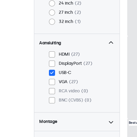
24 inch
2
27 inch
2
32 inch
1
Aansluiting
HDMI
27
DisplayPort
27
USB-C
VGA
27
RCA video
0
BNC (CVBS)
0
Montage
Best
Desktop
19