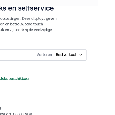
s en selfservice
 oplossingen. Deze displays geven
ken en betrouwbare touch
ik en zijn dankzij de veelzijdige
Sorteren
Bestverkocht
stuks beschikbaar
l
layPort, USB-C, VGA