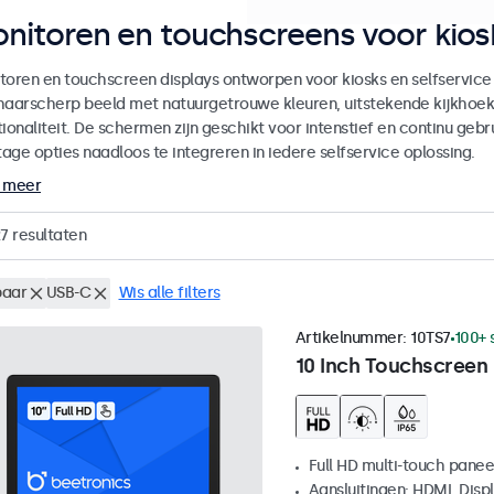
nitoren en touchscreens voor kiosk
toren en touchscreen displays ontworpen voor kiosks en selfservice
haarscherp beeld met natuurgetrouwe kleuren, uitstekende kijkhoe
ionaliteit. De schermen zijn geschikt voor intenstief en continu gebru
age opties naadloos te integreren in iedere selfservice oplossing.
 meer
7
resultaten
aar
USB-C
Wis alle filters
Artikelnummer:
10TS7
100+ 
10 Inch Touchscreen
Full HD multi-touch panee
Aansluitingen: HDMI, Disp