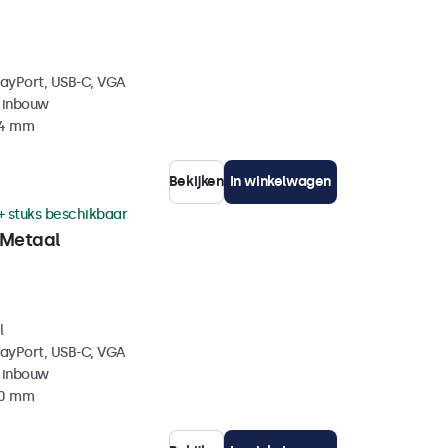
layPort, USB-C, VGA
 inbouw
44 mm
Bekijken
In winkelwagen
+ stuks beschikbaar
 Metaal
l
layPort, USB-C, VGA
 inbouw
40 mm