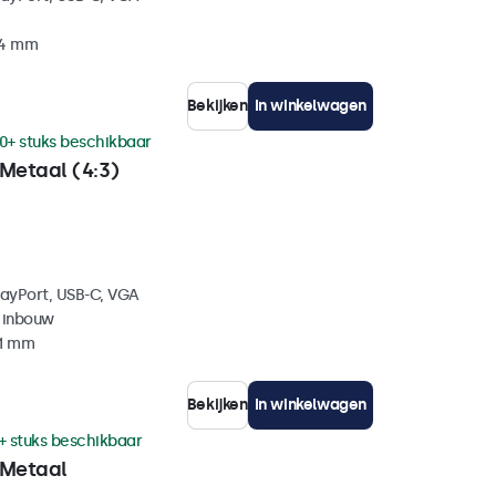
34 mm
Bekijken
In winkelwagen
0+ stuks beschikbaar
Metaal (4:3)
layPort, USB-C, VGA
 inbouw
41 mm
Bekijken
In winkelwagen
+ stuks beschikbaar
 Metaal