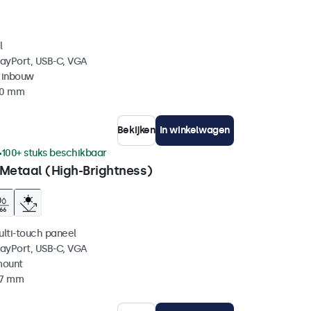
l
layPort, USB-C, VGA
 inbouw
40 mm
Bekijken
In winkelwagen
100+ stuks beschikbaar
 Metaal (High-Brightness)
ulti-touch paneel
layPort, USB-C, VGA
mount
37 mm