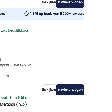
Bekijken
In winkelwagen
neren
4,8/5 op basis van 5.000+ reviews
stuks beschikbaar
l
layPort, USB-C, VGA
34 mm
Bekijken
In winkelwagen
 stuks beschikbaar
Metaal (4:3)