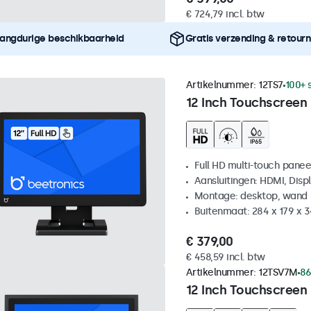
€ 724,79 incl. btw
angdurige beschikbaarheid
Gratis verzending & retour
Artikelnummer:
12TS7
100+ 
12 Inch Touchscreen
Full HD multi-touch panee
Aansluitingen: HDMI, Disp
Montage: desktop, wand
Buitenmaat: 284 x 179 x 
€ 379,00
€ 458,59 incl. btw
Artikelnummer:
12TSV7M
86
12 Inch Touchscreen 