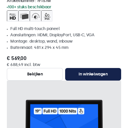
Artikelnummer:
19TS7M
100+ stuks beschikbaar
Full HD multi-touch paneel
Aansluitingen: HDMI, DisplayPort, USB-C, VGA
Montage: desktop, wand, inbouw
Buitenmaat: 481 x 294 x 45 mm
€ 569,00
€ 688,49 incl. btw
Bekijken
In winkelwagen