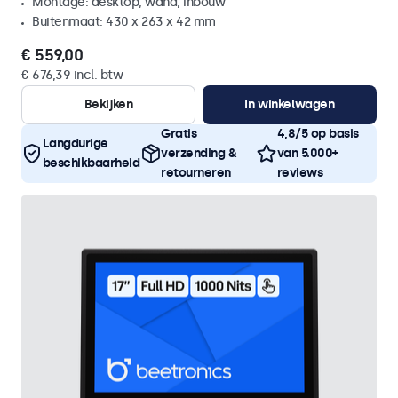
Montage: desktop, wand, inbouw
Buitenmaat: 430 x 263 x 42 mm
€ 559,00
€ 676,39 incl. btw
Bekijken
In winkelwagen
Gratis
4,8/5 op basis
Langdurige
verzending &
van 5.000+
beschikbaarheid
retourneren
reviews