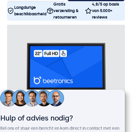
Gratis
4,8/5 op basis
Langdurige
verzending &
van 5.000+
beschikbaarheid
retourneren
reviews
Hulp of advies nodig?
22 Inch Touchscreen Metaal
Artikelnummer:
22TS7M
Bel ons of stuur een bericht en kom direct in contact met een
100+ stuks beschikbaar