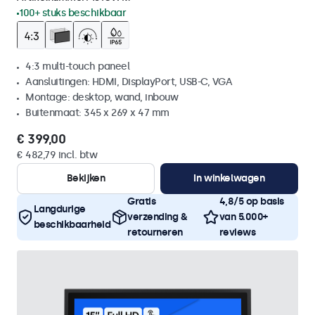
100+ stuks beschikbaar
4:3 multi-touch paneel
Aansluitingen: HDMI, DisplayPort, USB-C, VGA
Montage: desktop, wand, inbouw
Buitenmaat: 345 x 269 x 47 mm
€ 399,00
€ 482,79 incl. btw
Bekijken
In winkelwagen
Gratis
4,8/5 op basis
Langdurige
verzending &
van 5.000+
beschikbaarheid
retourneren
reviews