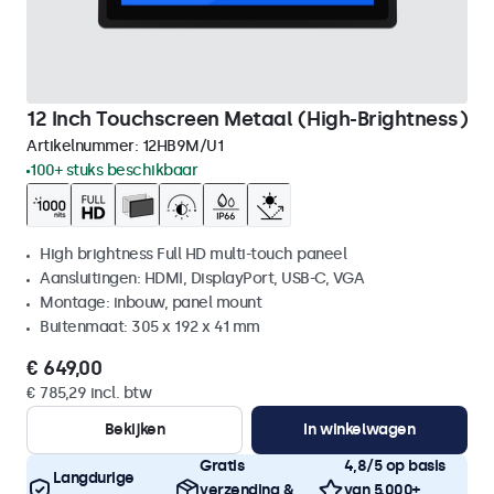
12 Inch Touchscreen Metaal (High-Brightness)
Artikelnummer:
12HB9M/U1
100+ stuks beschikbaar
High brightness Full HD multi-touch paneel
Aansluitingen: HDMI, DisplayPort, USB-C, VGA
Montage: inbouw, panel mount
Buitenmaat: 305 x 192 x 41 mm
€ 649,00
€ 785,29 incl. btw
Bekijken
In winkelwagen
Gratis
4,8/5 op basis
Langdurige
verzending &
van 5.000+