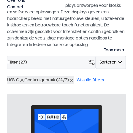
Over ons
Monitoren en touchscreen displays ontworpen voor kiosks
Contact
en selfservice oplossingen. Deze displays geven een
haarscherp beeld met natuurgetrouwe kleuren, uitstekende
kijkhoeken en betrouwbare touch functionaliteit. De
schermen zijn geschikt voor intenstief en continu gebruik en
zijn dankzij de veelzijdige montage opties naadloos te
integreren in iedere selfservice oplossing.
Toon meer
Filter (
27
)
Sorteren
USB-C
Continu gebruik (24/7)
Wis alle filters