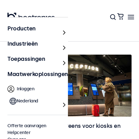
Producten
Home
Industrieën
Toepassingen
Maatwerkoplossingen
Inloggen
Nederland
Monitoren en touchscreens voor kiosks en
Offerte aanvragen
Helpcenter
selfservice