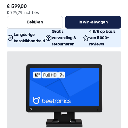
€ 599,00
€ 724,79 incl. btw
Bekijken
In winkelwagen
Gratis
4,8/5 op basis
Langdurige
verzending &
van 5.000+
beschikbaarheid
retourneren
reviews