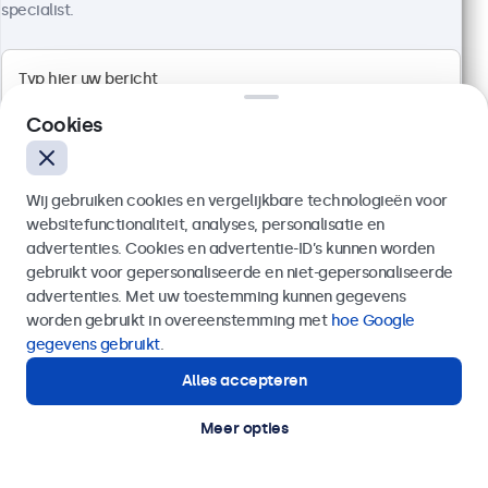
specialist.
Full HD multi-touch paneel
Aansluitingen: HDMI, DisplayPort, USB-C, VGA
Cookies
Montage: desktop, wand, inbouw
Buitenmaat: 522 x 317 x 45 mm
€ 599,00
Wij gebruiken cookies en vergelijkbare technologieën voor
€ 724,79 incl. btw
websitefunctionaliteit, analyses, personalisatie en
advertenties. Cookies en advertentie-ID’s kunnen worden
Bekijken
In winkelwagen
gebruikt voor gepersonaliseerde en niet-gepersonaliseerde
Verzenden
advertenties. Met uw toestemming kunnen gegevens
worden gebruikt in overeenstemming met
hoe Google
Of bel ons op
020 - 700 83 66
gegevens gebruikt
.
Alles accepteren
Hulp of advies nodig?
Direct contact met een specialist.
Meer opties