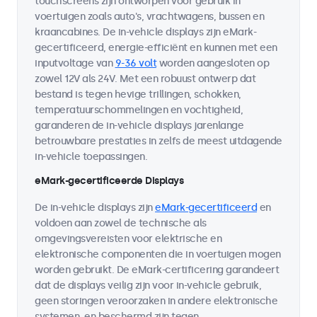
touchscreens zijn ontworpen voor gebruik in
voertuigen zoals auto's, vrachtwagens, bussen en
kraancabines. De in-vehicle displays zijn eMark-
gecertificeerd, energie-efficiënt en kunnen met een
inputvoltage van
9-36 volt
worden aangesloten op
zowel 12V als 24V. Met een robuust ontwerp dat
bestand is tegen hevige trillingen, schokken,
temperatuurschommelingen en vochtigheid,
garanderen de in-vehicle displays jarenlange
betrouwbare prestaties in zelfs de meest uitdagende
in-vehicle toepassingen.
eMark-gecertificeerde Displays
De in-vehicle displays zijn
eMark-gecertificeerd
en
voldoen aan zowel de technische als
omgevingsvereisten voor elektrische en
elektronische componenten die in voertuigen mogen
worden gebruikt. De eMark-certificering garandeert
dat de displays veilig zijn voor in-vehicle gebruik,
geen storingen veroorzaken in andere elektronische
systemen, en beschermd zijn tegen