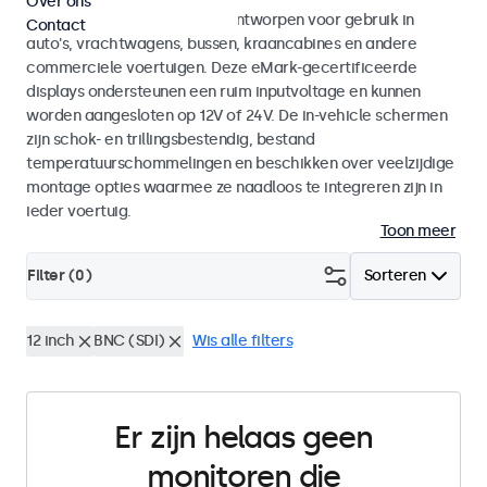
Over ons
Monitoren en touchscreens ontworpen voor gebruik in
Contact
auto's, vrachtwagens, bussen, kraancabines en andere
commerciele voertuigen. Deze eMark-gecertificeerde
displays ondersteunen een ruim inputvoltage en kunnen
worden aangesloten op 12V of 24V. De in-vehicle schermen
zijn schok- en trillingsbestendig, bestand
temperatuurschommelingen en beschikken over veelzijdige
montage opties waarmee ze naadloos te integreren zijn in
ieder voertuig.
Toon meer
Filter (
0
)
Sorteren
12 inch
BNC (SDI)
Wis alle filters
Er zijn helaas geen
monitoren die