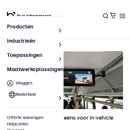
Producten
In-vehicle
Industrieën
Toepassingen
Maatwerkoplossingen
Inloggen
Nederland
Monitoren en touchscreens voor in-vehicle
Offerte aanvragen
Helpcenter
gebruik