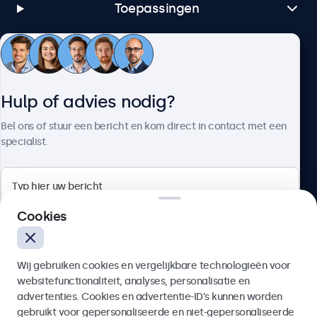
Toepassingen
Klantenservice
Hulp of advies nodig?
Over Beetronics
Bel ons of stuur een bericht en kom direct in contact met een
specialist.
Beetronics
Cookies
Bloemstraat 28, 1016LC Amsterdam, Nederland
Wij gebruiken cookies en vergelijkbare technologieën voor
4.8/5 door 5000+ bedrijven
websitefunctionaliteit, analyses, personalisatie en
Nederlands
advertenties. Cookies en advertentie-ID’s kunnen worden
gebruikt voor gepersonaliseerde en niet-gepersonaliseerde