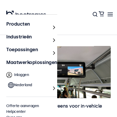
Producten
In-vehicle
Industrieën
Toepassingen
Maatwerkoplossingen
Inloggen
Nederland
Monitoren en touchscreens voor in-vehicle
Offerte aanvragen
Helpcenter
gebruik