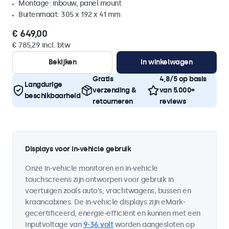
Montage: inbouw, panel mount
Buitenmaat: 305 x 192 x 41 mm
€ 649,00
€ 785,29 incl. btw
Bekijken
In winkelwagen
Gratis
4,8/5 op basis
Langdurige
verzending &
van 5.000+
beschikbaarheid
retourneren
reviews
Displays voor in-vehicle gebruik
Onze in-vehicle monitoren en in-vehicle
touchscreens zijn ontworpen voor gebruik in
voertuigen zoals auto's, vrachtwagens, bussen en
kraancabines. De in-vehicle displays zijn eMark-
gecertificeerd, energie-efficiënt en kunnen met een
inputvoltage van
9-36 volt
worden aangesloten op