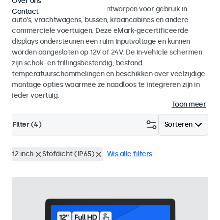
Over ons
Monitoren en touchscreens ontworpen voor gebruik in
Contact
auto's, vrachtwagens, bussen, kraancabines en andere
commerciele voertuigen. Deze eMark-gecertificeerde
displays ondersteunen een ruim inputvoltage en kunnen
worden aangesloten op 12V of 24V. De in-vehicle schermen
zijn schok- en trillingsbestendig, bestand
temperatuurschommelingen en beschikken over veelzijdige
montage opties waarmee ze naadloos te integreren zijn in
ieder voertuig.
Toon meer
Filter (
4
)
Sorteren
12 inch
Stofdicht (IP65)
Wis alle filters