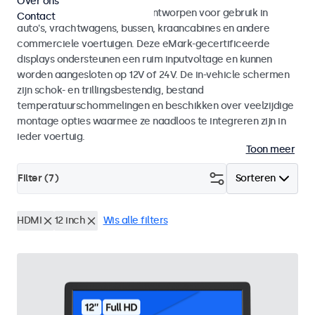
Over ons
Monitoren en touchscreens ontworpen voor gebruik in
Contact
auto's, vrachtwagens, bussen, kraancabines en andere
commerciele voertuigen. Deze eMark-gecertificeerde
displays ondersteunen een ruim inputvoltage en kunnen
worden aangesloten op 12V of 24V. De in-vehicle schermen
zijn schok- en trillingsbestendig, bestand
temperatuurschommelingen en beschikken over veelzijdige
montage opties waarmee ze naadloos te integreren zijn in
ieder voertuig.
Toon meer
Filter (
7
)
Sorteren
HDMI
12 inch
Wis alle filters