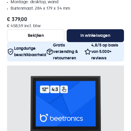
Montage: desktop, wand
Buitenmaat: 284 x 179 x 34 mm
€ 379,00
€ 458,59 incl. btw
Bekijken
In winkelwagen
Gratis
4,8/5 op basis
Langdurige
verzending &
van 5.000+
beschikbaarheid
retourneren
reviews