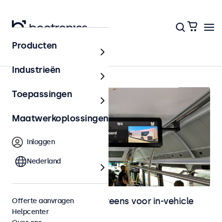
Producten
Home
Industrieën
Toepassingen
Maatwerkoplossingen
Inloggen
Nederland
Monitoren en touchscreens voor in-vehicle
Offerte aanvragen
Helpcenter
gebruik