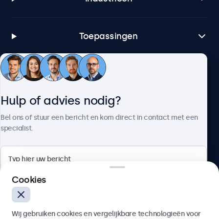
Toepassingen
Klantenservice
Hulp of advies nodig?
Over Beetronics
Bel ons of stuur een bericht en kom direct in contact met een
specialist.
Beetronics
Cookies
Bloemstraat 28, 1016LC Amsterdam, Nederland
Wij gebruiken cookies en vergelijkbare technologieën voor
4.8/5 door 5000+ bedrijven