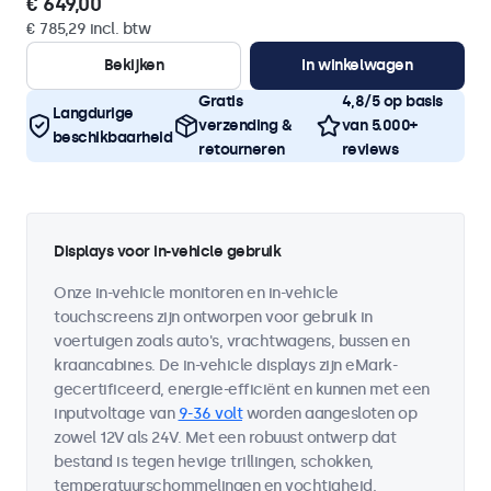
€ 649,00
€ 785,29 incl. btw
Bekijken
In winkelwagen
Gratis
4,8/5 op basis
Langdurige
verzending &
van 5.000+
beschikbaarheid
retourneren
reviews
Displays voor in-vehicle gebruik
Onze in-vehicle monitoren en in-vehicle
touchscreens zijn ontworpen voor gebruik in
voertuigen zoals auto's, vrachtwagens, bussen en
kraancabines. De in-vehicle displays zijn eMark-
gecertificeerd, energie-efficiënt en kunnen met een
inputvoltage van
9-36 volt
worden aangesloten op
zowel 12V als 24V. Met een robuust ontwerp dat
bestand is tegen hevige trillingen, schokken,
temperatuurschommelingen en vochtigheid,