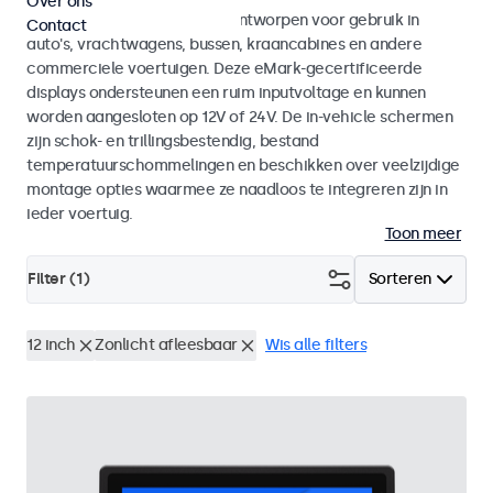
Over ons
Monitoren en touchscreens ontworpen voor gebruik in
Contact
auto's, vrachtwagens, bussen, kraancabines en andere
commerciele voertuigen. Deze eMark-gecertificeerde
displays ondersteunen een ruim inputvoltage en kunnen
worden aangesloten op 12V of 24V. De in-vehicle schermen
zijn schok- en trillingsbestendig, bestand
temperatuurschommelingen en beschikken over veelzijdige
montage opties waarmee ze naadloos te integreren zijn in
ieder voertuig.
Toon meer
Filter (
1
)
Sorteren
12 inch
Zonlicht afleesbaar
Wis alle filters