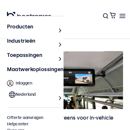
Producten
In-vehicle
Industrieën
Toepassingen
Maatwerkoplossingen
Inloggen
Nederland
Monitoren en touchscreens voor in-vehicle
Offerte aanvragen
Helpcenter
gebruik