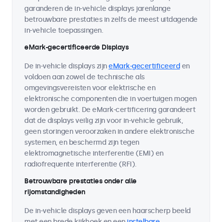
garanderen de in-vehicle displays jarenlange
betrouwbare prestaties in zelfs de meest uitdagende
in-vehicle toepassingen.
eMark-gecertificeerde Displays
De in-vehicle displays zijn
eMark-gecertificeerd
en
voldoen aan zowel de technische als
omgevingsvereisten voor elektrische en
elektronische componenten die in voertuigen mogen
worden gebruikt. De eMark-certificering garandeert
dat de displays veilig zijn voor in-vehicle gebruik,
geen storingen veroorzaken in andere elektronische
systemen, en beschermd zijn tegen
elektromagnetische interferentie (EMI) en
radiofrequente interferentie (RFI).
Betrouwbare prestaties onder alle
rijomstandigheden
De in-vehicle displays geven een haarscherp beeld
met een brede kijkhoek en een
instelbare