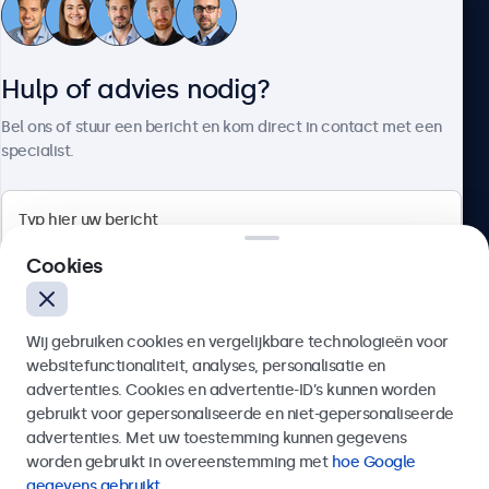
Klantenservice
Hulp of advies nodig?
Over Beetronics
Bel ons of stuur een bericht en kom direct in contact met een
specialist.
Beetronics
Cookies
Bloemstraat 28, 1016LC Amsterdam, Nederland
Wij gebruiken cookies en vergelijkbare technologieën voor
4.8/5 door 5000+ bedrijven
websitefunctionaliteit, analyses, personalisatie en
Nederlands
advertenties. Cookies en advertentie-ID’s kunnen worden
gebruikt voor gepersonaliseerde en niet-gepersonaliseerde
Verzenden
advertenties. Met uw toestemming kunnen gegevens
worden gebruikt in overeenstemming met
hoe Google
Of bel ons op
020 - 700 83 66
gegevens gebruikt
.