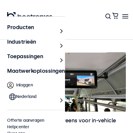
Producten
In-vehicle
Industrieën
Toepassingen
Maatwerkoplossingen
Inloggen
Nederland
Monitoren en touchscreens voor in-vehicle
Offerte aanvragen
Helpcenter
gebruik