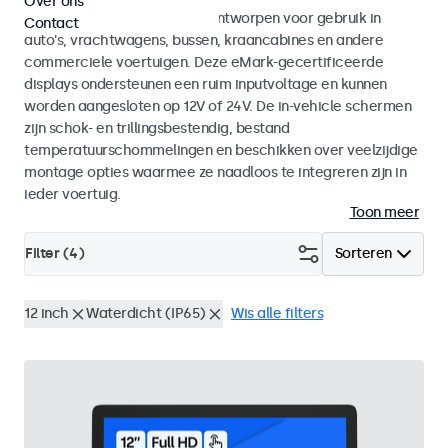
Over ons
Monitoren en touchscreens ontworpen voor gebruik in
Contact
auto's, vrachtwagens, bussen, kraancabines en andere
commerciele voertuigen. Deze eMark-gecertificeerde
displays ondersteunen een ruim inputvoltage en kunnen
worden aangesloten op 12V of 24V. De in-vehicle schermen
zijn schok- en trillingsbestendig, bestand
temperatuurschommelingen en beschikken over veelzijdige
montage opties waarmee ze naadloos te integreren zijn in
ieder voertuig.
Toon meer
Filter (
4
)
Sorteren
12 inch
Waterdicht (IP65)
Wis alle filters