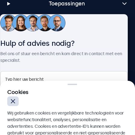
Toepassingen
Klantenservice
Hulp of advies nodig?
Over Beetronics
Bel ons of stuur een bericht en kom direct in contact met een
specialist.
Beetronics
Cookies
Bloemstraat 28, 1016LC Amsterdam, Nederland
Wij gebruiken cookies en vergelijkbare technologieën voor
4.8/5 door 5000+ bedrijven
websitefunctionaliteit, analyses, personalisatie en
Nederlands
advertenties. Cookies en advertentie-ID’s kunnen worden
gebruikt voor gepersonaliseerde en niet-gepersonaliseerde