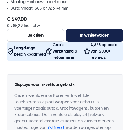
Montage: inbouw, panel mount
Buitenmaat: 305 x 192 x 41 mm
€ 649,00
€ 785,29 incl. btw
Bekijken
In winkelwagen
Gratis
4,8/5 op basis
Langdurige
verzending &
van 5.000+
beschikbaarheid
retourneren
reviews
Displays voor in-vehicle gebruik
Onze in-vehicle monitoren en in-vehicle
touchscreens zijn ontworpen voor gebruik in
voertuigen zoals auto's, vrachtwagens, bussen en
kraancabines. De in-vehicle displays zijn eMark-
gecertificeerd, energie-efficiënt en kunnen met een
inputvoltage van
9-36 volt
worden aangesloten op