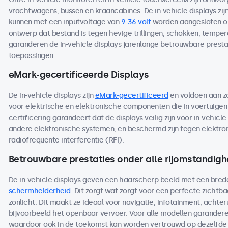
vrachtwagens, bussen en kraancabines. De in-vehicle displays zij
kunnen met een inputvoltage van
9-36 volt
worden aangesloten op
ontwerp dat bestand is tegen hevige trillingen, schokken, temp
garanderen de in-vehicle displays jarenlange betrouwbare prestat
toepassingen.
eMark-gecertificeerde Displays
De in-vehicle displays zijn
eMark-gecertificeerd
en voldoen aan z
voor elektrische en elektronische componenten die in voertuige
certificering garandeert dat de displays veilig zijn voor in-vehicl
andere elektronische systemen, en beschermd zijn tegen elektro
radiofrequente interferentie (RFI).
Betrouwbare prestaties onder alle rijomstandig
De in-vehicle displays geven een haarscherp beeld met een bred
schermhelderheid
. Dit zorgt wat zorgt voor een perfecte zichtbaar
zonlicht. Dit maakt ze ideaal voor navigatie, infotainment, achteru
bijvoorbeeld het openbaar vervoer. Voor alle modellen garandere
waardoor ook in de toekomst kan worden vertrouwd op dezelfde 