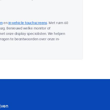
en
en
in-vehicle touchscreens
. Met ruim 60
tuig. Benieuwd welke monitor of
et onze display specialisten. We helpen
vragen te beantwoorden over onze in-
jven