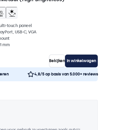
ulti-touch paneel
layPort, USB-C, VGA
mount
51 mm
Bekijken
In winkelwagen
neren
4,8/5 op basis van 5.000+ reviews
en voor gebruik in voertuigen zoals auto's,