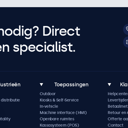
nodig? Direct
 specialist.
dustrieën
Toepassingen
Kla
Outdoor
Helpcente
distributie
Kiosks & Self-Service
Levertijde
In-vehicle
Betaalme
Machine interface (HMI)
Retour en 
tality
Openbare ruimtes
Offerte a
Kassasysteem (POS)
Contact