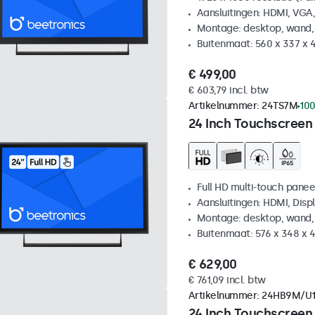
Aansluitingen: HDMI, VGA
Montage: desktop, wand,
Buitenmaat: 560 x 337 x 
€ 499,00
€ 603,79 incl. btw
Artikelnummer:
24TS7M
100
24 Inch Touchscreen
Full HD multi-touch panee
Aansluitingen: HDMI, Disp
Montage: desktop, wand,
Buitenmaat: 576 x 348 x
€ 629,00
€ 761,09 incl. btw
Artikelnummer:
24HB9M/U
24 Inch Touchscreen