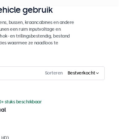
hicle gebruik
ens, bussen, kraancabines en andere
unen een ruim inputvoltage en
ok- en trillingsbestendig, bestand
ties waarmee ze naadloos te
Sorteren
Bestverkocht
0+ stuks beschikbaar
aal
l HD)