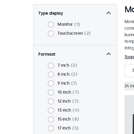
Mo
Type display
Moni
Monitor
1
comm
Touchscreen
2
kunn
temp
integ
Formaat
Toon
7 inch
2
8 inch
2
9 inch
1
24 i
10 inch
7
12 inch
7
13 inch
4
15 inch
8
17 inch
5