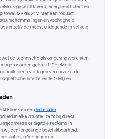
n eMark-gecertificeerd, energie-efficiënt en
 zowel 12V als 24V. Met een robuust
eratuurschommelingen en vochtigheid,
ies in zelfs de meest uitdagende in-vehicle
owel de technische als omgevingsvereisten
n mogen worden gebruikt. De eMark-
e gebruik, geen storingen veroorzaken in
magnetische interferentie (EMI) en
heden
e kijkhoek en een
instelbare
heid in elke situatie, zelfs bij direct
itrijcamera's of digitale reclame in
n wij een langdurige beschikbaarheid,
prestaties, afmetingen en