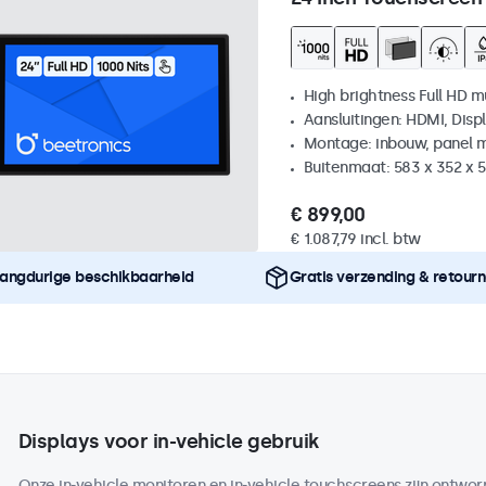
High brightness Full HD m
Aansluitingen: HDMI, Disp
Montage: inbouw, panel 
Buitenmaat: 583 x 352 x 
€ 899,00
€ 1.087,79 incl. btw
angdurige beschikbaarheid
Gratis verzending & retour
Displays voor in-vehicle gebruik
Onze in-vehicle monitoren en in-vehicle touchscreens zijn ontworp