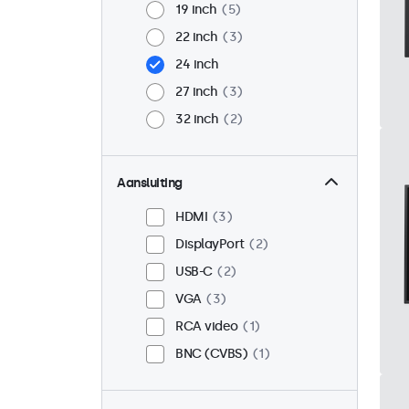
19 inch
5
22 inch
3
24 inch
27 inch
3
32 inch
2
Aansluiting
HDMI
3
DisplayPort
2
USB-C
2
VGA
3
RCA video
1
BNC (CVBS)
1