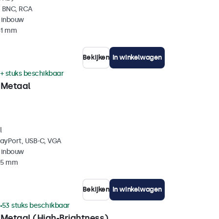
, BNC, RCA
 inbouw
41 mm
Bekijken
In winkelwagen
+ stuks beschikbaar
 Metaal
l
layPort, USB-C, VGA
 inbouw
 45 mm
Bekijken
In winkelwagen
1
53 stuks beschikbaar
 Metaal (High-Brightness)