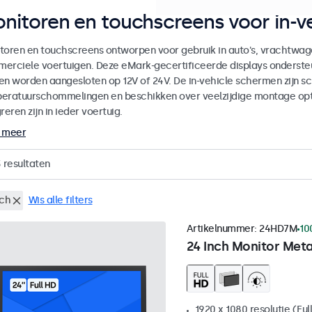
nitoren en touchscreens voor in-ve
toren en touchscreens ontworpen voor gebruik in auto's, vrachtwag
erciele voertuigen. Deze eMark-gecertificeerde displays onderste
en worden aangesloten op 12V of 24V. De in-vehicle schermen zijn sch
eratuurschommelingen en beschikken over veelzijdige montage op
reren zijn in ieder voertuig.
 meer
3
resultaten
nch
Wis alle filters
Artikelnummer:
24HD7M
10
24 Inch Monitor Met
1920 x 1080 resolutie (Ful