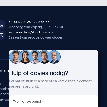
Bel ons op 020 - 700 83 66
Maandag t/m vrijdag, 08:30 - 17:30
Mail naar info@beetronics.nl
Binnen 2 uur reactie op werkdagen
ntenservice
Over Beetronics
Hulp of advies nodig?
r
Klantcases
Bel ons of stuur een bericht en kom direct in contact
n
Nieuws en updates
met een specialist.
thoden
Over ons
reparatie
Werken bij Beetronics
anvragen
Algemene voorwaarden
Privacyverklaring