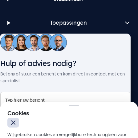
Toepassingen
Klantenservice
Hulp of advies nodig?
Over Beetronics
Bel ons of stuur een bericht en kom direct in contact met een
specialist.
Beetronics
Cookies
Bloemstraat 28, 1016LC Amsterdam, Nederland
Wij gebruiken cookies en vergelijkbare technologieën voor
4.8/5 door 5000+ bedrijven