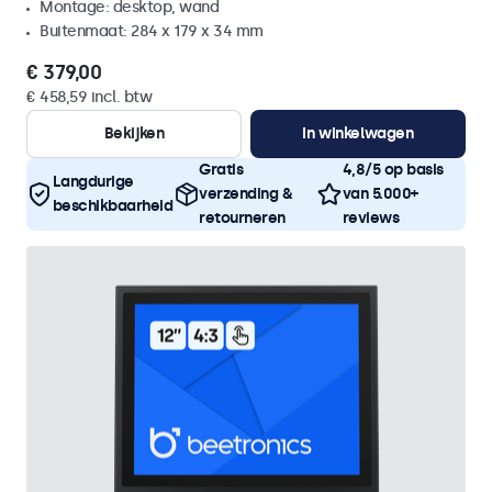
Montage: desktop, wand
Buitenmaat: 284 x 179 x 34 mm
€ 379,00
€ 458,59 incl. btw
Bekijken
In winkelwagen
Gratis
4,8/5 op basis
Langdurige
verzending &
van 5.000+
beschikbaarheid
retourneren
reviews