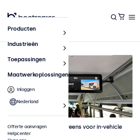
Producten
In-vehicle
Industrieën
Toepassingen
Maatwerkoplossingen
Inloggen
Nederland
Monitoren en touchscreens voor in-vehicle
Offerte aanvragen
Helpcenter
gebruik