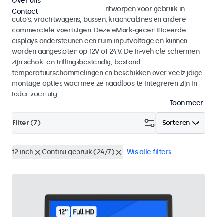
Over ons
Monitoren en touchscreens ontworpen voor gebruik in
Contact
auto's, vrachtwagens, bussen, kraancabines en andere
commerciele voertuigen. Deze eMark-gecertificeerde
displays ondersteunen een ruim inputvoltage en kunnen
worden aangesloten op 12V of 24V. De in-vehicle schermen
zijn schok- en trillingsbestendig, bestand
temperatuurschommelingen en beschikken over veelzijdige
montage opties waarmee ze naadloos te integreren zijn in
ieder voertuig.
Toon meer
Filter (
7
)
Sorteren
12 inch
Continu gebruik (24/7)
Wis alle filters