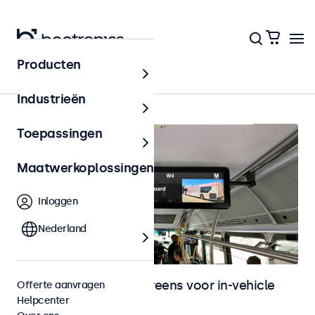
Producten
In-vehicle
Industrieën
Toepassingen
Maatwerkoplossingen
Inloggen
Nederland
Monitoren en touchscreens voor in-vehicle
Offerte aanvragen
Helpcenter
gebruik