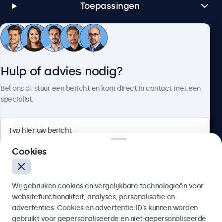
Toepassingen
Klantenservice
Hulp of advies nodig?
Over Beetronics
Bel ons of stuur een bericht en kom direct in contact met een
specialist.
Beetronics
Cookies
Bloemstraat 28, 1016LC Amsterdam, Nederland
Wij gebruiken cookies en vergelijkbare technologieën voor
4.8/5 door 5000+ bedrijven
websitefunctionaliteit, analyses, personalisatie en
Nederlands
advertenties. Cookies en advertentie-ID’s kunnen worden
gebruikt voor gepersonaliseerde en niet-gepersonaliseerde