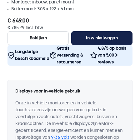
Montage: inbouw, panel mount
Buitenmaat: 305 x 192 x 41 mm
€ 649,00
€ 785,29 incl. btw
Bekijken
In winkelwagen
Gratis
4,8/5 op basis
Langdurige
verzending &
van 5.000+
beschikbaarheid
retourneren
reviews
Displays voor in-vehicle gebruik
Onze in-vehicle monitoren en in-vehicle
touchscreens zijn ontworpen voor gebruik in
voertuigen zoals auto's, vrachtwagens, bussen en
kraancabines. De in-vehicle displays zijn eMark-
gecertificeerd, energie-efficiënt en kunnen met een
inputvoltage van
9-36 volt
worden aangesloten op