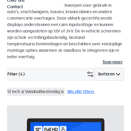
Over ons
Monitoren en touchscreens ontworpen voor gebruik in
Contact
auto's, vrachtwagens, bussen, kraancabines en andere
commerciele voertuigen. Deze eMark-gecertificeerde
displays ondersteunen een ruim inputvoltage en kunnen
worden aangesloten op 12V of 24V. De in-vehicle schermen
zijn schok- en trillingsbestendig, bestand
temperatuurschommelingen en beschikken over veelzijdige
montage opties waarmee ze naadloos te integreren zijn in
ieder voertuig.
Toon meer
Filter (
4
)
Sorteren
12 inch
Vandaalbestendig
Wis alle filters