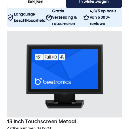
Bekijken
In winkelwagen
Gratis
4,8/5 op basis
Langdurige
verzending &
van 5.000+
beschikbaarheid
retourneren
reviews
13 Inch Touchscreen Metaal
Artikelnummer:
13TS7M