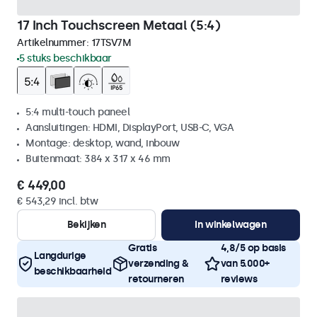
17 Inch Touchscreen Metaal (5:4)
Artikelnummer:
17TSV7M
5 stuks beschikbaar
5:4 multi-touch paneel
Aansluitingen: HDMI, DisplayPort, USB-C, VGA
Montage: desktop, wand, inbouw
Buitenmaat: 384 x 317 x 46 mm
€ 449,00
€ 543,29 incl. btw
Bekijken
In winkelwagen
Gratis
4,8/5 op basis
Langdurige
verzending &
van 5.000+
beschikbaarheid
retourneren
reviews