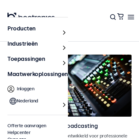
Producten
Home
Industrieën
Toepassingen
Maatwerkoplossingen
Inloggen
Nederland
Displays voor AV en broadcasting
Offerte aanvragen
Helpcenter
Monitoren en touchscreens, ontwikkeld voor professionele