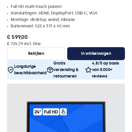
Full HD multi-touch paneel
Aansluitingen: HDMI, DisplayPort, USB-C, VGA
Montage: desktop, wand, inbouw
Buitenmaat: 522 x 317 x 45 mm
€ 599,00
€ 724,79 incl. btw
Bekijken
In winkelwagen
Gratis
4,8/5 op basis
Langdurige
verzending &
van 5.000+
beschikbaarheid
retourneren
reviews