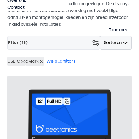
Over ons
AV-integrators en gebruik in studio-omgevingen. De displays
Contact
combineren een betrouwbare werking met veelzijdige
aansluit- en montagemogelijkheden en zijn breed inzetbaar
in audiovisuele installaties.
Toon meer
Filter (
15
)
Sorteren
USB-C
eMark
Wis alle filters