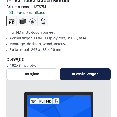
12 Inch Touchscreen Metaal
Artikelnummer:
12TS7M
100+ stuks beschikbaar
Full HD multi-touch paneel
Aansluitingen: HDMI, DisplayPort, USB-C, VGA
Montage: desktop, wand, inbouw
Buitenmaat: 297 x 185 x 40 mm
€ 399,00
€ 482,79 incl. btw
Bekijken
In winkelwagen