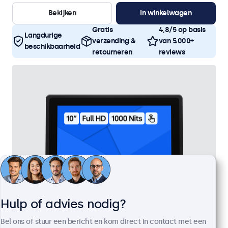
Bekijken
In winkelwagen
Gratis
4,8/5 op basis
Langdurige
verzending &
van 5.000+
beschikbaarheid
retourneren
reviews
Hulp of advies nodig?
Bel ons of stuur een bericht en kom direct in contact met een
10 Inch Touchscreen Metaal (High-Brightness)