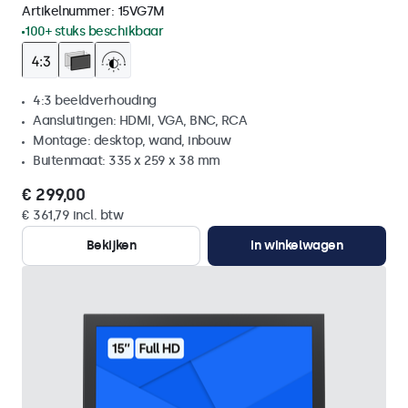
Artikelnummer:
15VG7M
100+ stuks beschikbaar
4:3 beeldverhouding
Aansluitingen: HDMI, VGA, BNC, RCA
Montage: desktop, wand, inbouw
Buitenmaat: 335 x 259 x 38 mm
€ 299,00
€ 361,79 incl. btw
Bekijken
In winkelwagen