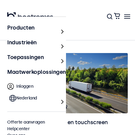
Producten
Home
Industrieën
Toepassingen
Maatwerkoplossingen
Inloggen
Nederland
Automotive monitoren en touchscreen
Offerte aanvragen
Helpcenter
displays