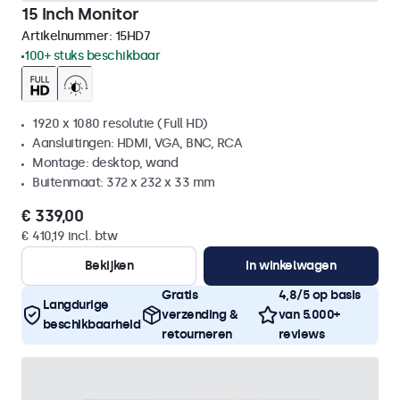
15 Inch Monitor
Artikelnummer:
15HD7
100+ stuks beschikbaar
1920 x 1080 resolutie (Full HD)
Aansluitingen: HDMI, VGA, BNC, RCA
Montage: desktop, wand
Buitenmaat: 372 x 232 x 33 mm
€ 339,00
€ 410,19 incl. btw
Bekijken
In winkelwagen
Gratis
4,8/5 op basis
Langdurige
verzending &
van 5.000+
beschikbaarheid
retourneren
reviews