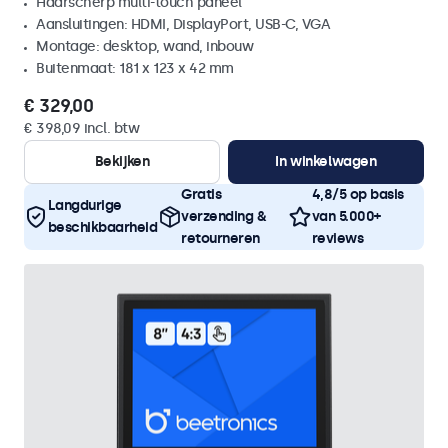
Haarscherp multi-touch paneel
Aansluitingen: HDMI, DisplayPort, USB-C, VGA
Montage: desktop, wand, inbouw
Buitenmaat: 181 x 123 x 42 mm
€ 329,00
€ 398,09 incl. btw
Bekijken
In winkelwagen
Gratis
4,8/5 op basis
Langdurige
verzending &
van 5.000+
beschikbaarheid
retourneren
reviews