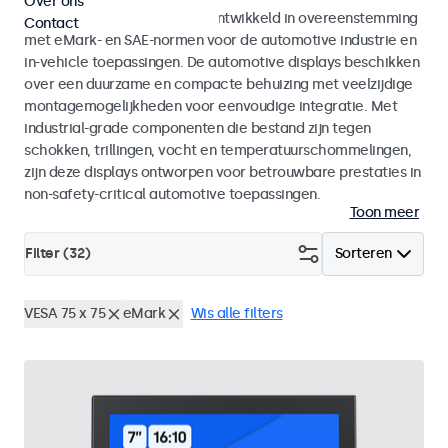
Over ons
Monitoren en touchscreens ontwikkeld in overeenstemming
Contact
met eMark- en SAE-normen voor de automotive industrie en
in-vehicle toepassingen. De automotive displays beschikken
over een duurzame en compacte behuizing met veelzijdige
montagemogelijkheden voor eenvoudige integratie. Met
industrial-grade componenten die bestand zijn tegen
schokken, trillingen, vocht en temperatuurschommelingen,
zijn deze displays ontworpen voor betrouwbare prestaties in
non-safety-critical automotive toepassingen.
Toon meer
Filter (
32
)
Sorteren
VESA 75 x 75
eMark
Wis alle filters