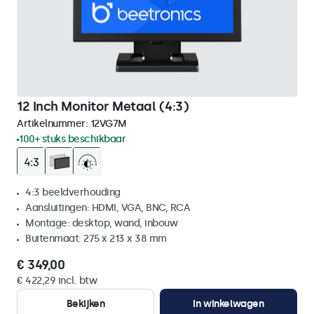
12 Inch Monitor Metaal (4:3)
Artikelnummer:
12VG7M
100+ stuks beschikbaar
4:3 beeldverhouding
Aansluitingen: HDMI, VGA, BNC, RCA
Montage: desktop, wand, inbouw
Buitenmaat: 275 x 213 x 38 mm
€ 349,00
€ 422,29 incl. btw
Bekijken
In winkelwagen