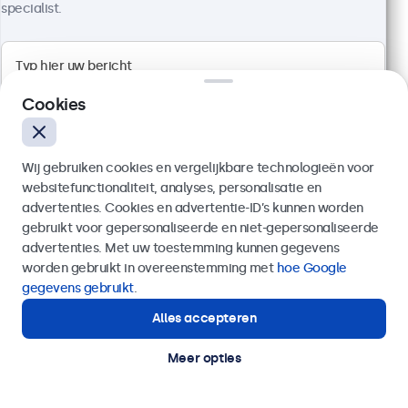
specialist.
Artikelnummer:
10HB9M/U1
100+ stuks beschikbaar
Cookies
High brightness Full HD multi-touch paneel
Aansluitingen: HDMI, DisplayPort, USB-C, VGA
Montage: inbouw, panel mount
Buitenmaat: 260 x 178 x 37 mm
Wij gebruiken cookies en vergelijkbare technologieën voor
websitefunctionaliteit, analyses, personalisatie en
€ 599,00
advertenties. Cookies en advertentie-ID’s kunnen worden
€ 724,79 incl. btw
gebruikt voor gepersonaliseerde en niet-gepersonaliseerde
Verzenden
advertenties. Met uw toestemming kunnen gegevens
Bekijken
In winkelwagen
worden gebruikt in overeenstemming met
hoe Google
Of bel ons op
020 - 700 83 66
gegevens gebruikt
.
Alles accepteren
Hulp of advies nodig?
Direct contact met een specialist.
Meer opties