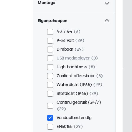
Montage
Desktop
21
Wand
21
Eigenschappen
Panel mount
8
4:3 / 5:4
6
Inbouw
25
9-36 Volt
29
Rackmontage (19 inch)
Dimbaar
29
16
USB mediaplayer
0
VESA 75 x 75
17
High-brightness
8
VESA 100 x 100
12
Zonlicht afleesbaar
8
Waterdicht (IP65)
29
Stofdicht (IP65)
29
Continu gebruik (24/7)
29
Vandaalbestendig
EN50155
29