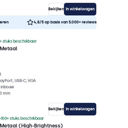
Bekijken
In winkelwagen
neren
4,8/5 op basis van 5.000+ reviews
+ stuks beschikbaar
 Metaal
l
layPort, USB-C, VGA
 inbouw
40 mm
Bekijken
In winkelwagen
100+ stuks beschikbaar
 Metaal (High-Brightness)