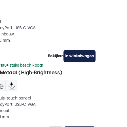
l
layPort, USB-C, VGA
 inbouw
40 mm
Bekijken
In winkelwagen
100+ stuks beschikbaar
 Metaal (High-Brightness)
ulti-touch paneel
layPort, USB-C, VGA
mount
41 mm