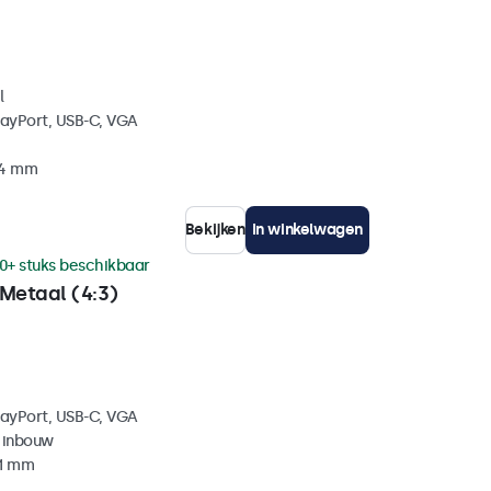
l
layPort, USB-C, VGA
34 mm
Bekijken
In winkelwagen
0+ stuks beschikbaar
Metaal (4:3)
layPort, USB-C, VGA
 inbouw
41 mm