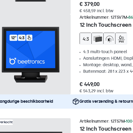
€ 379,00
€ 458,59 incl. btw
Artikelnummer:
12TSV7M
86
12 Inch Touchscreen 
4:3 multi-touch paneel
Aansluitingen: HDMI, Disp
Montage: desktop, wand,
Buitenmaat: 281 x 223 x 
€ 449,00
€ 543,29 incl. btw
angdurige beschikbaarheid
Gratis verzending & retour
Artikelnummer:
12TS7M
100
verkocht
12 Inch Touchscreen