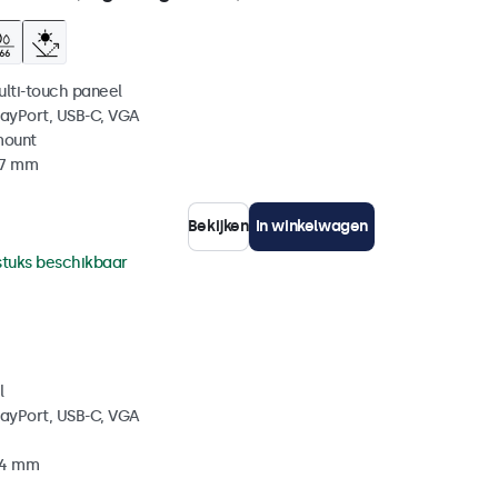
ulti-touch paneel
layPort, USB-C, VGA
mount
37 mm
Bekijken
In winkelwagen
stuks beschikbaar
l
layPort, USB-C, VGA
34 mm