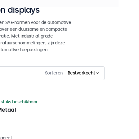
n displays
en SAE-normen voor de automotive
en over een duurzame en compacte
tie. Met industrial-grade
eratuurschommelingen, zijn deze
utomotive toepassingen.
Sorteren
Bestverkocht
 stuks beschikbaar
Metaal
paneel