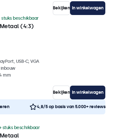
Bekijken
In winkelwagen
 stuks beschikbaar
Metaal (4:3)
layPort, USB-C, VGA
 inbouw
44 mm
Bekijken
In winkelwagen
neren
4,8/5 op basis van 5.000+ reviews
+ stuks beschikbaar
 Metaal