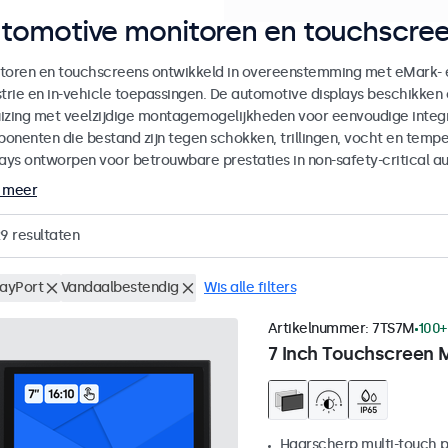
tomotive monitoren en touchscree
toren en touchscreens ontwikkeld in overeenstemming met eMark- 
strie en in-vehicle toepassingen. De automotive displays beschikk
izing met veelzijdige montagemogelijkheden voor eenvoudige integra
onenten die bestand zijn tegen schokken, trillingen, vocht en temp
lays ontworpen voor betrouwbare prestaties in non-safety-critical a
 meer
29
resultaten
layPort
Vandaalbestendig
Wis alle filters
Artikelnummer:
7TS7M
100+
7 Inch Touchscreen 
Haarscherp multi-touch 