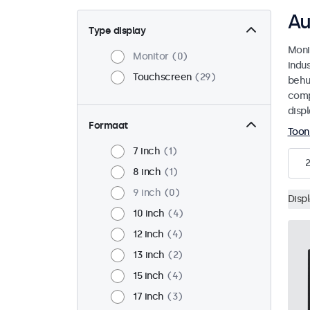
Au
Type display
Moni
Monitor
0
indu
Touchscreen
29
behu
comp
disp
Formaat
Toon
7 inch
1
8 inch
1
9 inch
0
Disp
10 inch
4
12 inch
4
13 inch
2
15 inch
4
17 inch
3