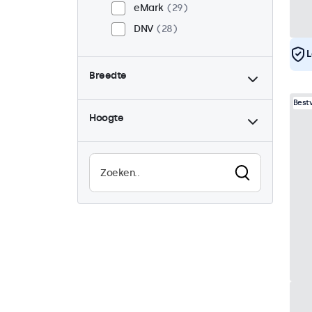
eMark
29
DNV
28
L
Breedte
Best
Hoogte