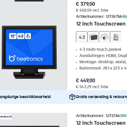
€ 379,00
€ 458,59 incl. btw
Artikelnummer:
12TSV7M
86
12 Inch Touchscreen 
4:3 multi-touch paneel
Aansluitingen: HDMI, Disp
Montage: desktop, wand,
Buitenmaat: 281 x 223 x 
€ 449,00
€ 543,29 incl. btw
angdurige beschikbaarheid
Gratis verzending & retour
Artikelnummer:
12TS7M
100
verkocht
12 Inch Touchscreen