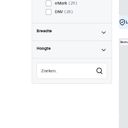
eMark
29
DNV
28
L
Breedte
Best
Hoogte