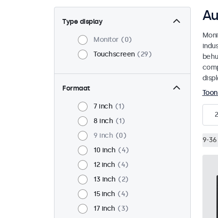
Au
Type display
Moni
Monitor
0
indu
Touchscreen
29
behu
comp
disp
Formaat
Toon
7 inch
1
8 inch
1
9 inch
0
9-36 
10 inch
4
12 inch
4
13 inch
2
15 inch
4
17 inch
3