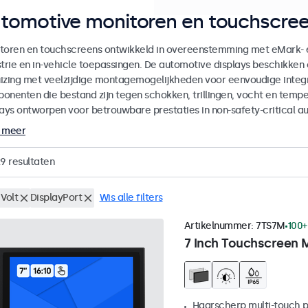
tomotive monitoren en touchscree
toren en touchscreens ontwikkeld in overeenstemming met eMark- 
strie en in-vehicle toepassingen. De automotive displays beschikk
izing met veelzijdige montagemogelijkheden voor eenvoudige integra
onenten die bestand zijn tegen schokken, trillingen, vocht en temp
lays ontworpen voor betrouwbare prestaties in non-safety-critical a
 meer
29
resultaten
Volt
DisplayPort
Wis alle filters
Artikelnummer:
7TS7M
100+
7 Inch Touchscreen 
Haarscherp multi-touch 