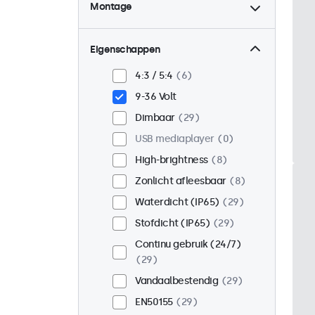
Montage
Desktop
21
Wand
21
Eigenschappen
Panel mount
8
4:3 / 5:4
6
Inbouw
25
9-36 Volt
Rackmontage (19 inch)
Dimbaar
29
16
USB mediaplayer
0
VESA 75 x 75
17
High-brightness
8
VESA 100 x 100
12
Zonlicht afleesbaar
8
Waterdicht (IP65)
29
Stofdicht (IP65)
29
Continu gebruik (24/7)
29
Vandaalbestendig
29
EN50155
29