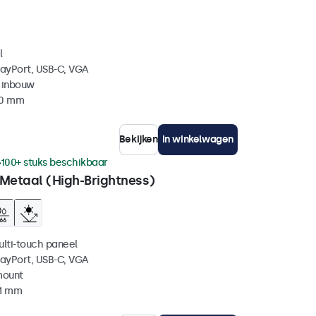
l
layPort, USB-C, VGA
 inbouw
40 mm
Bekijken
In winkelwagen
100+ stuks beschikbaar
 Metaal (High-Brightness)
ulti-touch paneel
layPort, USB-C, VGA
mount
41 mm