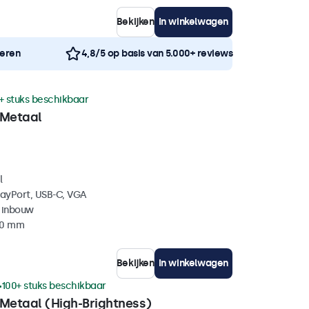
Bekijken
In winkelwagen
neren
4,8/5 op basis van 5.000+ reviews
+ stuks beschikbaar
 Metaal
l
layPort, USB-C, VGA
 inbouw
40 mm
Bekijken
In winkelwagen
100+ stuks beschikbaar
 Metaal (High-Brightness)