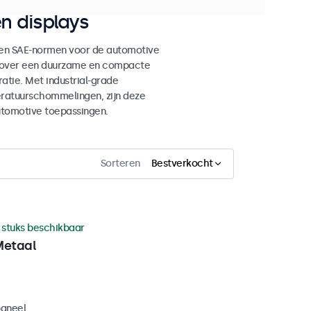
n displays
en SAE-normen voor de automotive
en over een duurzame en compacte
tie. Met industrial-grade
eratuurschommelingen, zijn deze
utomotive toepassingen.
Sorteren
Bestverkocht
 stuks beschikbaar
Metaal
paneel