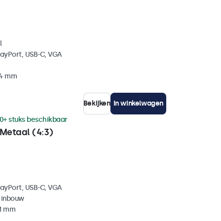
l
layPort, USB-C, VGA
34 mm
Bekijken
In winkelwagen
0+ stuks beschikbaar
Metaal (4:3)
layPort, USB-C, VGA
 inbouw
41 mm