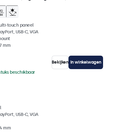
ulti-touch paneel
layPort, USB-C, VGA
mount
37 mm
Bekijken
In winkelwagen
stuks beschikbaar
l
layPort, USB-C, VGA
34 mm