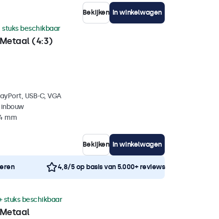
Bekijken
In winkelwagen
 stuks beschikbaar
Metaal (4:3)
layPort, USB-C, VGA
 inbouw
44 mm
Bekijken
In winkelwagen
neren
4,8/5 op basis van 5.000+ reviews
+ stuks beschikbaar
 Metaal