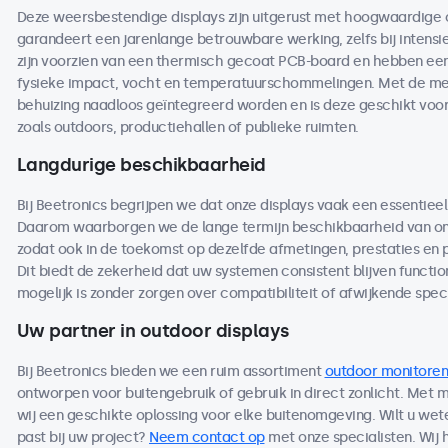
Deze weersbestendige displays zijn uitgerust met hoogwaardige
garandeert een jarenlange betrouwbare werking, zelfs bij intensi
zijn voorzien van een thermisch gecoat PCB-board en hebben een 
fysieke impact, vocht en temperatuurschommelingen. Met de me
behuizing naadloos geïntegreerd worden en is deze geschikt voo
zoals outdoors, productiehallen of publieke ruimten.
Langdurige beschikbaarheid
Bij Beetronics begrijpen we dat onze displays vaak een essentieel
Daarom waarborgen we de lange termijn beschikbaarheid van on
zodat ook in de toekomst op dezelfde afmetingen, prestaties en
Dit biedt de zekerheid dat uw systemen consistent blijven functio
mogelijk is zonder zorgen over compatibiliteit of afwijkende speci
Uw partner in outdoor displays
Bij Beetronics bieden we een ruim assortiment
outdoor monitoren
ontworpen voor buitengebruik of gebruik in direct zonlicht. Met
wij een geschikte oplossing voor elke buitenomgeving. Wilt u we
past bij uw project?
Neem contact op
met onze specialisten. Wij 