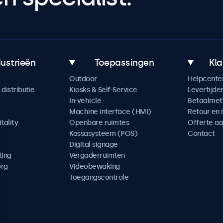
dustrieën
Toepassingen
Kla
Outdoor
Helpcente
distributie
Kiosks & Self-Service
Levertijde
In-vehicle
Betaalme
Machine interface (HMI)
Retour en 
tality
Openbare ruimtes
Offerte a
Kassasysteem (POS)
Contact
Digital signage
ting
Vergaderruimten
org
Videobewaking
Toegangscontrole