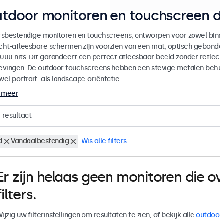
tdoor monitoren en touchscreen d
sbestendige monitoren en touchscreens, ontworpen voor zowel binne
icht-afleesbare schermen zijn voorzien van een mat, optisch gebon
000 nits. Dit garandeert een perfect afleesbaar beeld zonder reflecti
vingen. De outdoor touchscreens hebben een stevige metalen behuiz
wel portrait- als landscape-oriëntatie.
 meer
0
resultaat
d
Vandaalbestendig
Wis alle filters
Er zijn helaas geen monitoren die
filters.
ijzig uw filterinstellingen om resultaten te zien, of bekijk alle
outdoo