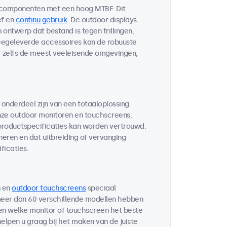
 componenten met een hoog MTBF. Dit
ef en
continu gebruik
. De outdoor displays
ontwerp dat bestand is tegen trillingen,
egeleverde accessoires kan de robuuste
r zelfs de meest veeleisende omgevingen,
 onderdeel zijn van een totaaloplossing.
ze outdoor monitoren en touchscreens,
 productspecificaties kan worden vertrouwd.
neren en dat uitbreiding of vervanging
ficaties.
en
outdoor touchscreens
speciaal
 meer dan 60 verschillende modellen hebben
ten welke monitor of touchscreen het beste
helpen u graag bij het maken van de juiste