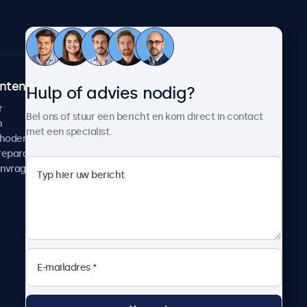
ntenservice
Over Beetronics
Hulp of advies nodig?
r
Klantcases
Bel ons of stuur een bericht en kom direct in contact
n
Nieuws en updates
met een specialist.
thoden
Over ons
reparatie
Werken bij Beetronics
anvragen
Algemene voorwaarden
Privacyverklaring