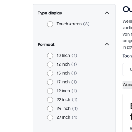
Ou
Type display
Weer
Touchscreen
8
zonl
van 1
omge
Formaat
in zo
10 inch
1
Toon
12 inch
1
15 inch
1
17 inch
1
Wan
19 inch
1
22 inch
1
24 inch
1
27 inch
1
W