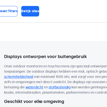
eset filters
Bekijk alles
Displays ontworpen voor buitengebruik
Onze outdoor monitoren en touchscreens zijn speciaal ontworpen 
toepassingen. De outdoor displays hebben een mat, optisch ge
schermhelderheid
van minimaal 1000 nits, wat zorgt voor een per
zelfs in omgevingen met direct zonlicht. De displays zijn voorzien
behuizing die
waterdicht
en
stofbestendig
kan worden geïntegreer
kiosks, informatiezuilen, pinautomaten, parkeermeters en contro
Geschikt voor elke omgeving