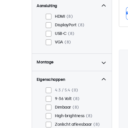
Aansluiting
R
HDMI
8
DisplayPort
8
USB-C
8
VGA
8
Montage
Panel mount
8
Inbouw
8
Eigenschappen
VESA 75 x 75
3
4:3 / 5:4
0
VESA 100 x 100
5
9-36 Volt
8
Dimbaar
8
High-brightness
8
Zonlicht afleesbaar
8