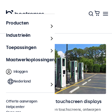
Producten
Outdoor
Industrieën
Toepassingen
Maatwerkoplossingen
Inloggen
Nederland
Outdoor monitoren en touchscreen displays
Offerte aanvragen
Helpcenter
Weersbestendige monitoren en touchscreens, ontworpen