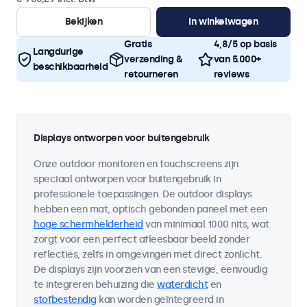
Bekijken
In winkelwagen
Gratis
4,8/5 op basis
Langdurige
verzending &
van 5.000+
beschikbaarheid
retourneren
reviews
Displays ontworpen voor buitengebruik
Onze outdoor monitoren en touchscreens zijn
speciaal ontworpen voor buitengebruik in
professionele toepassingen. De outdoor displays
hebben een mat, optisch gebonden paneel met een
hoge schermhelderheid
van minimaal 1000 nits, wat
zorgt voor een perfect afleesbaar beeld zonder
reflecties, zelfs in omgevingen met direct zonlicht.
De displays zijn voorzien van een stevige, eenvoudig
te integreren behuizing die
waterdicht
en
stofbestendig
kan worden geïntegreerd in