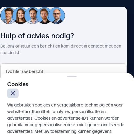
Klantenservice
Hulp of advies nodig?
Over Beetronics
Bel ons of stuur een bericht en kom direct in contact met een
specialist.
Beetronics
Cookies
Bloemstraat 28, 1016LC Amsterdam, Nederland
Wij gebruiken cookies en vergelijkbare technologieën voor
4.8/5 door 5000+ bedrijven
websitefunctionaliteit, analyses, personalisatie en
Nederlands
advertenties. Cookies en advertentie-ID’s kunnen worden
gebruikt voor gepersonaliseerde en niet-gepersonaliseerde
Verzenden
advertenties. Met uw toestemming kunnen gegevens