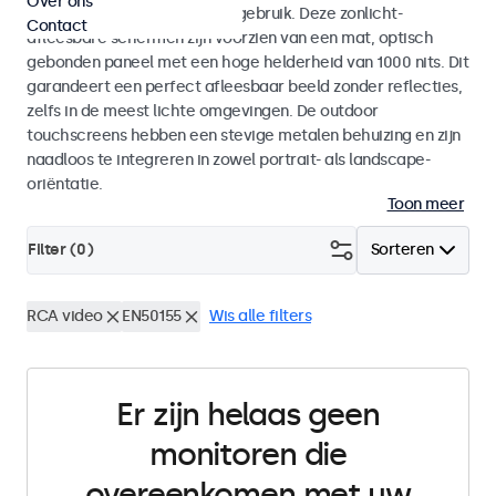
Over ons
voor zowel binnen- als buitengebruik. Deze zonlicht-
Contact
afleesbare schermen zijn voorzien van een mat, optisch
gebonden paneel met een hoge helderheid van 1000 nits. Dit
garandeert een perfect afleesbaar beeld zonder reflecties,
zelfs in de meest lichte omgevingen. De outdoor
touchscreens hebben een stevige metalen behuizing en zijn
naadloos te integreren in zowel portrait- als landscape-
oriëntatie.
Toon meer
Filter (
0
)
Sorteren
RCA video
EN50155
Wis alle filters
Er zijn helaas geen
monitoren die
overeenkomen met uw