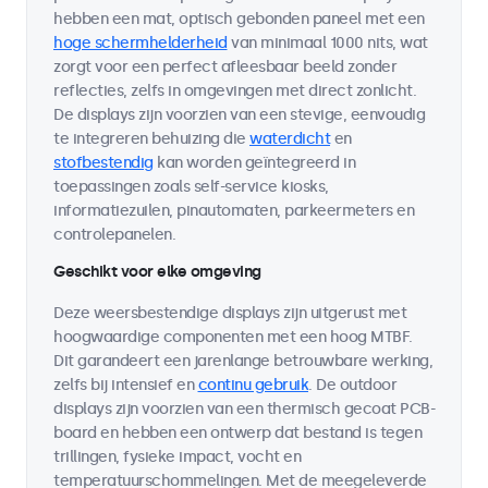
hebben een mat, optisch gebonden paneel met een
hoge schermhelderheid
van minimaal 1000 nits, wat
zorgt voor een perfect afleesbaar beeld zonder
reflecties, zelfs in omgevingen met direct zonlicht.
De displays zijn voorzien van een stevige, eenvoudig
te integreren behuizing die
waterdicht
en
stofbestendig
kan worden geïntegreerd in
toepassingen zoals self-service kiosks,
informatiezuilen, pinautomaten, parkeermeters en
controlepanelen.
Geschikt voor elke omgeving
Deze weersbestendige displays zijn uitgerust met
hoogwaardige componenten met een hoog MTBF.
Dit garandeert een jarenlange betrouwbare werking,
zelfs bij intensief en
continu gebruik
. De outdoor
displays zijn voorzien van een thermisch gecoat PCB-
board en hebben een ontwerp dat bestand is tegen
trillingen, fysieke impact, vocht en
temperatuurschommelingen. Met de meegeleverde