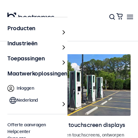
Producten
Home
Industrieën
Toepassingen
Maatwerkoplossingen
Inloggen
Nederland
Outdoor monitoren en touchscreen displays
Offerte aanvragen
Helpcenter
Weersbestendige monitoren en touchscreens, ontworpen