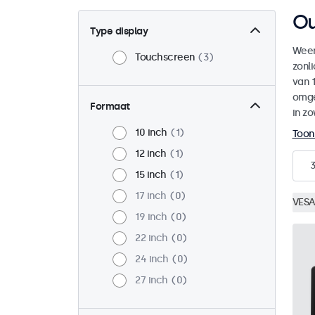
Ou
Type display
Weer
Touchscreen
3
zonl
van 1
omge
Formaat
in zo
10 inch
1
Toon
12 inch
1
15 inch
1
17 inch
0
VESA
19 inch
0
22 inch
0
24 inch
0
27 inch
0