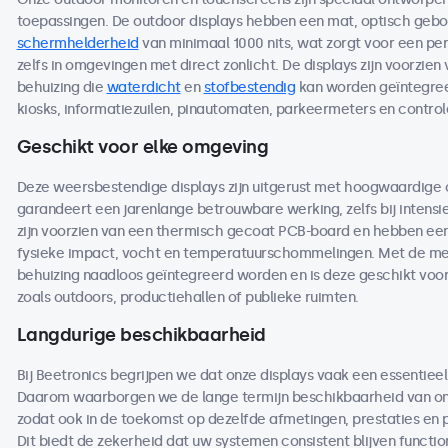
toepassingen. De outdoor displays hebben een mat, optisch ge
schermhelderheid
van minimaal 1000 nits, wat zorgt voor een per
zelfs in omgevingen met direct zonlicht. De displays zijn voorzien
behuizing die
waterdicht
en
stofbestendig
kan worden geïntegreer
kiosks, informatiezuilen, pinautomaten, parkeermeters en contro
Geschikt voor elke omgeving
Deze weersbestendige displays zijn uitgerust met hoogwaardige
garandeert een jarenlange betrouwbare werking, zelfs bij intensi
zijn voorzien van een thermisch gecoat PCB-board en hebben een 
fysieke impact, vocht en temperatuurschommelingen. Met de me
behuizing naadloos geïntegreerd worden en is deze geschikt voo
zoals outdoors, productiehallen of publieke ruimten.
Langdurige beschikbaarheid
Bij Beetronics begrijpen we dat onze displays vaak een essentieel
Daarom waarborgen we de lange termijn beschikbaarheid van on
zodat ook in de toekomst op dezelfde afmetingen, prestaties en
Dit biedt de zekerheid dat uw systemen consistent blijven functio