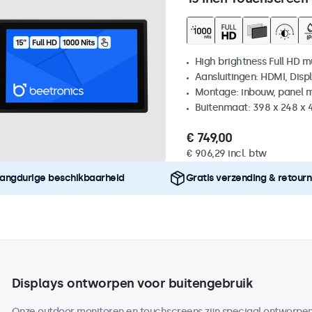
High brightness Full HD m
Aansluitingen: HDMI, Disp
Montage: inbouw, panel 
Buitenmaat: 398 x 248 x
€ 749,00
€ 906,29 incl. btw
angdurige beschikbaarheid
Gratis verzending & retour
Displays ontworpen voor buitengebruik
Onze outdoor monitoren en touchscreens zijn speciaal ontworpen 