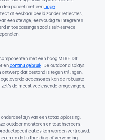
bonden paneel met een
hoge
fect afleesbaar beeld zonder reflecties,
 van een stevige, eenvoudig te integreren
d in toepassingen zoals self-service
lepanelen.
 componenten met een hoog MTBF. Dit
ef en
continu gebruik
. De outdoor displays
ontwerp dat bestand is tegen trillingen,
egeleverde accessoires kan de robuuste
r zelfs de meest veeleisende omgevingen,
 onderdeel zijn van een totaaloplossing.
ze outdoor monitoren en touchscreens,
 productspecificaties kan worden vertrouwd.
neren en dat uitbreiding of vervanging