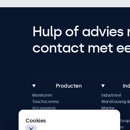
Hulp of advies 
contact met een
Producten
In
Monitoren
Industrieel
Touchscreens
Warehousing & 
Accessoires
Marine
Maatwerkoplossingen
Retail
Cookies
Horeca & hospi
Automotive