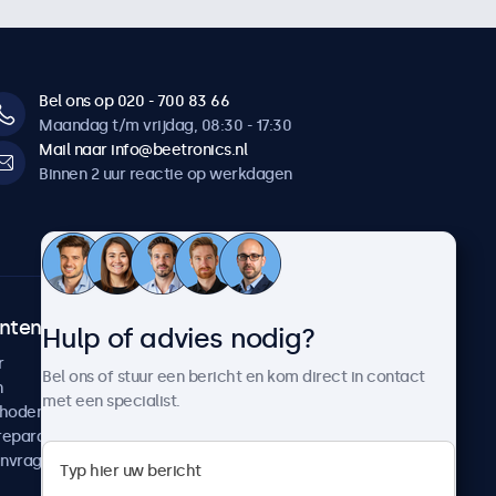
Bel ons op 020 - 700 83 66
Maandag t/m vrijdag, 08:30 - 17:30
Mail naar info@beetronics.nl
Binnen 2 uur reactie op werkdagen
ntenservice
Over Beetronics
Hulp of advies nodig?
r
Klantcases
Bel ons of stuur een bericht en kom direct in contact
n
Nieuws en updates
met een specialist.
thoden
Over ons
reparatie
Werken bij Beetronics
anvragen
Algemene voorwaarden
Privacyverklaring