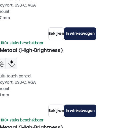
layPort, USB-C, VGA
mount
37 mm
Bekijken
In winkelwagen
100+ stuks beschikbaar
 Metaal (High-Brightness)
ulti-touch paneel
layPort, USB-C, VGA
mount
41 mm
Bekijken
In winkelwagen
100+ stuks beschikbaar
 Metaal (High-Brightness)