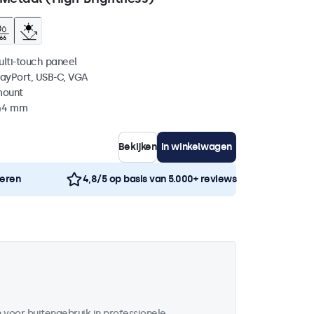
ulti-touch paneel
layPort, USB-C, VGA
mount
 44 mm
Bekijken
In winkelwagen
neren
4,8/5 op basis van 5.000+ reviews
voor buitengebruik in professionele