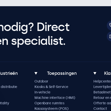
nodig? Direct
 specialist.
dustrieën
Toepassingen
Kla
Outdoor
Helpcente
distributie
Kiosks & Self-Service
Levertijde
In-vehicle
Betaalme
Machine interface (HMI)
Retour en 
tality
Openbare ruimtes
Offerte a
Kassasysteem (POS)
Contact