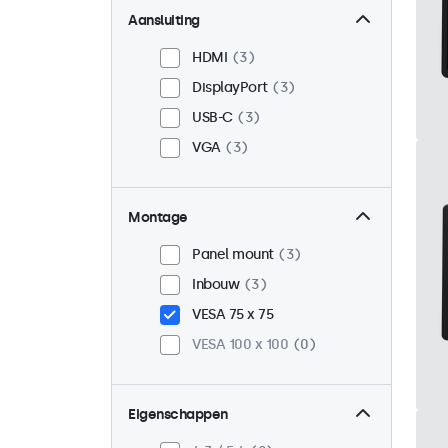
Aansluiting
HDMI
3
DisplayPort
3
USB-C
3
VGA
3
Montage
Panel mount
3
Inbouw
3
VESA 75 x 75
VESA 100 x 100
0
Eigenschappen