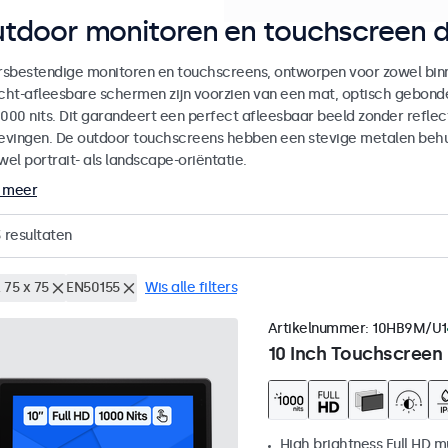
tdoor monitoren en touchscreen d
sbestendige monitoren en touchscreens, ontworpen voor zowel binne
icht-afleesbare schermen zijn voorzien van een mat, optisch gebon
000 nits. Dit garandeert een perfect afleesbaar beeld zonder reflecti
vingen. De outdoor touchscreens hebben een stevige metalen behuiz
wel portrait- als landscape-oriëntatie.
 meer
3
resultaten
 75 x 75
EN50155
Wis alle filters
Artikelnummer:
10HB9M/U1
10 Inch Touchscreen
High brightness Full HD m