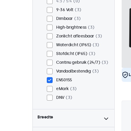
4:3 / 5:4
0
9-36 Volt
3
Dimbaar
3
High-brightness
3
Zonlicht afleesbaar
3
Waterdicht (IP65)
3
Stofdicht (IP65)
3
Continu gebruik (24/7)
3
Vandaalbestendig
3
L
EN50155
eMark
3
DNV
3
Breedte