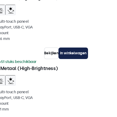
ulti-touch paneel
layPort, USB-C, VGA
mount
 46 mm
Bekijken
In winkelwagen
1
51 stuks beschikbaar
 Metaal (High-Brightness)
ulti-touch paneel
layPort, USB-C, VGA
mount
51 mm