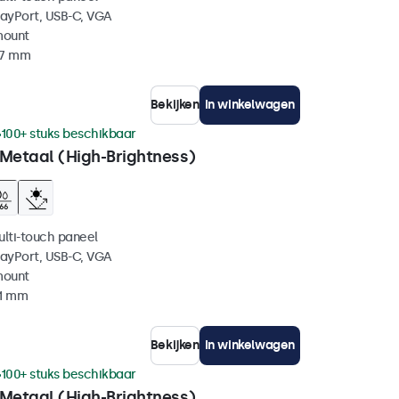
layPort, USB-C, VGA
mount
37 mm
Bekijken
In winkelwagen
100+ stuks beschikbaar
 Metaal (High-Brightness)
ulti-touch paneel
layPort, USB-C, VGA
mount
41 mm
Bekijken
In winkelwagen
100+ stuks beschikbaar
 Metaal (High-Brightness)