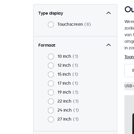
Ou
Type display
Weer
Touchscreen
8
zonl
van 1
omge
Formaat
in zo
10 inch
1
Toon
12 inch
1
15 inch
1
17 inch
1
USB-
19 inch
1
22 inch
1
24 inch
1
27 inch
1