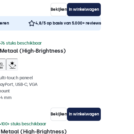
Bekijken
In winkelwagen
neren
4,8/5 op basis van 5.000+ reviews
76 stuks beschikbaar
 Metaal (High-Brightness)
ulti-touch paneel
layPort, USB-C, VGA
mount
 44 mm
Bekijken
In winkelwagen
100+ stuks beschikbaar
 Metaal (High-Brightness)