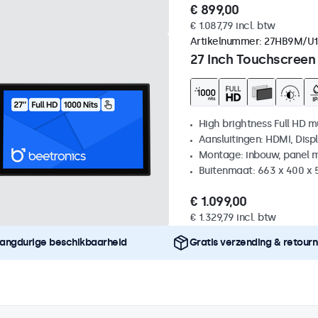
€ 899,00
€ 1.087,79 incl. btw
Artikelnummer:
27HB9M/U1
27 Inch Touchscreen
High brightness Full HD m
Aansluitingen: HDMI, Disp
Montage: inbouw, panel 
Buitenmaat: 663 x 400 x
€ 1.099,00
€ 1.329,79 incl. btw
angdurige beschikbaarheid
Gratis verzending & retour