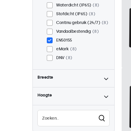
Waterdicht (IP65)
8
Stofdicht (IP65)
8
Continu gebruik (24/7)
8
Vandaalbestendig
8
EN50155
eMark
8
DNV
8
Breedte
Hoogte