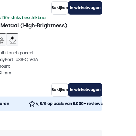
Bekijken
In winkelwagen
100+ stuks beschikbaar
 Metaal (High-Brightness)
ulti-touch paneel
layPort, USB-C, VGA
mount
 51 mm
Bekijken
In winkelwagen
neren
4,8/5 op basis van 5.000+ reviews