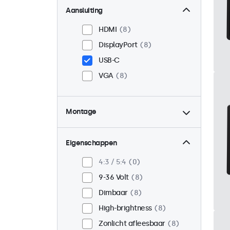
Aansluiting
HDMI
8
DisplayPort
8
USB-C
VGA
8
Montage
Panel mount
8
Inbouw
8
Eigenschappen
VESA 75 x 75
3
4:3 / 5:4
0
VESA 100 x 100
5
9-36 Volt
8
Dimbaar
8
High-brightness
8
Zonlicht afleesbaar
8