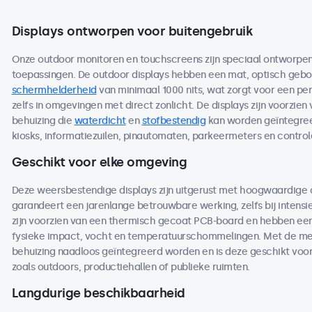
Displays ontworpen voor buitengebruik
Onze outdoor monitoren en touchscreens zijn speciaal ontworpen 
toepassingen. De outdoor displays hebben een mat, optisch ge
schermhelderheid
van minimaal 1000 nits, wat zorgt voor een per
zelfs in omgevingen met direct zonlicht. De displays zijn voorzien
behuizing die
waterdicht
en
stofbestendig
kan worden geïntegreer
kiosks, informatiezuilen, pinautomaten, parkeermeters en contro
Geschikt voor elke omgeving
Deze weersbestendige displays zijn uitgerust met hoogwaardige
garandeert een jarenlange betrouwbare werking, zelfs bij intensi
zijn voorzien van een thermisch gecoat PCB-board en hebben een 
fysieke impact, vocht en temperatuurschommelingen. Met de me
behuizing naadloos geïntegreerd worden en is deze geschikt voo
zoals outdoors, productiehallen of publieke ruimten.
Langdurige beschikbaarheid