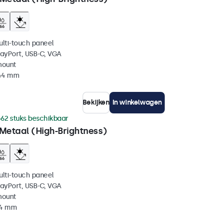
ulti-touch paneel
layPort, USB-C, VGA
mount
 44 mm
Bekijken
In winkelwagen
62 stuks beschikbaar
 Metaal (High-Brightness)
ulti-touch paneel
layPort, USB-C, VGA
mount
44 mm