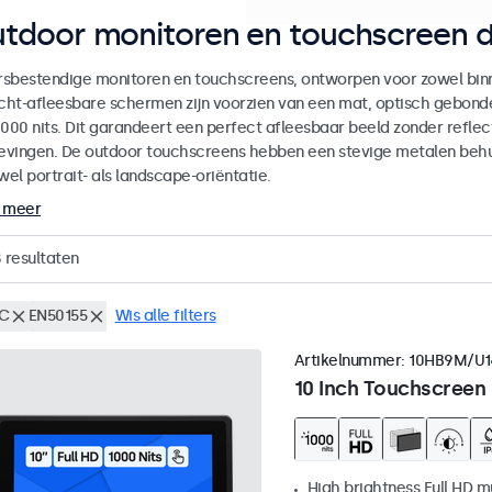
tdoor monitoren en touchscreen d
sbestendige monitoren en touchscreens, ontworpen voor zowel binne
icht-afleesbare schermen zijn voorzien van een mat, optisch gebon
000 nits. Dit garandeert een perfect afleesbaar beeld zonder reflecti
vingen. De outdoor touchscreens hebben een stevige metalen behuiz
wel portrait- als landscape-oriëntatie.
 meer
8
resultaten
C
EN50155
Wis alle filters
Artikelnummer:
10HB9M/U1
10 Inch Touchscreen
High brightness Full HD m