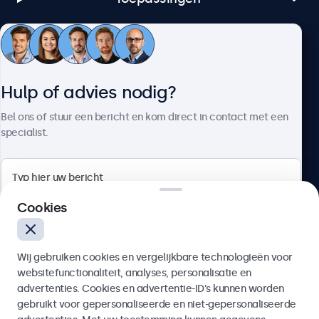
Klantenservice
Hulp of advies nodig?
Over Beetronics
Bel ons of stuur een bericht en kom direct in contact met een
specialist.
Beetronics
Cookies
Bloemstraat 28, 1016LC Amsterdam, Nederland
Wij gebruiken cookies en vergelijkbare technologieën voor
4.8/5 door 5000+ bedrijven
websitefunctionaliteit, analyses, personalisatie en
Nederlands
advertenties. Cookies en advertentie-ID’s kunnen worden
gebruikt voor gepersonaliseerde en niet-gepersonaliseerde
Verzenden