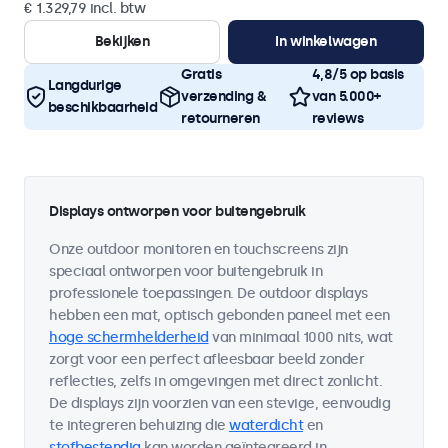
€ 1.329,79 incl. btw
Bekijken
In winkelwagen
Gratis
4,8/5 op basis
Langdurige
verzending &
van 5.000+
beschikbaarheid
retourneren
reviews
Displays ontworpen voor buitengebruik
Onze outdoor monitoren en touchscreens zijn
speciaal ontworpen voor buitengebruik in
professionele toepassingen. De outdoor displays
hebben een mat, optisch gebonden paneel met een
hoge schermhelderheid
van minimaal 1000 nits, wat
zorgt voor een perfect afleesbaar beeld zonder
reflecties, zelfs in omgevingen met direct zonlicht.
De displays zijn voorzien van een stevige, eenvoudig
te integreren behuizing die
waterdicht
en
stofbestendig
kan worden geïntegreerd in