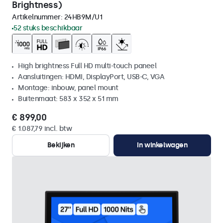
Brightness)
Artikelnummer:
24HB9M/U1
52 stuks beschikbaar
High brightness Full HD multi-touch paneel
Aansluitingen: HDMI, DisplayPort, USB-C, VGA
Montage: inbouw, panel mount
Buitenmaat: 583 x 352 x 51 mm
€ 899,00
€ 1.087,79 incl. btw
Bekijken
In winkelwagen