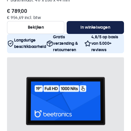
Buitenmaat: 417 x 280 x 44 mm
€ 789,00
€ 954,69 incl. btw
Bekijken
In winkelwagen
Gratis
4,8/5 op basis
Langdurige
verzending &
van 5.000+
beschikbaarheid
retourneren
reviews