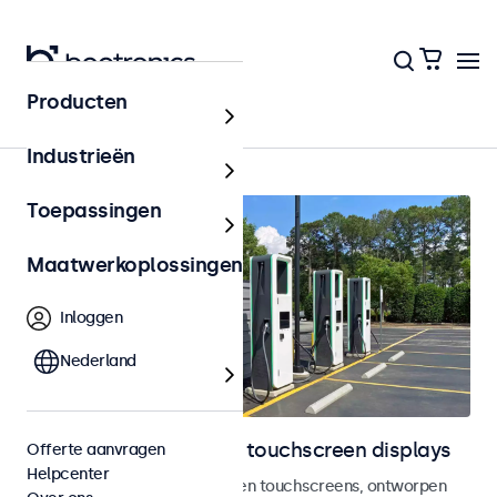
Producten
Home
Industrieën
Toepassingen
Maatwerkoplossingen
Inloggen
Nederland
Outdoor monitoren en touchscreen displays
Offerte aanvragen
Helpcenter
Weersbestendige monitoren en touchscreens, ontworpen