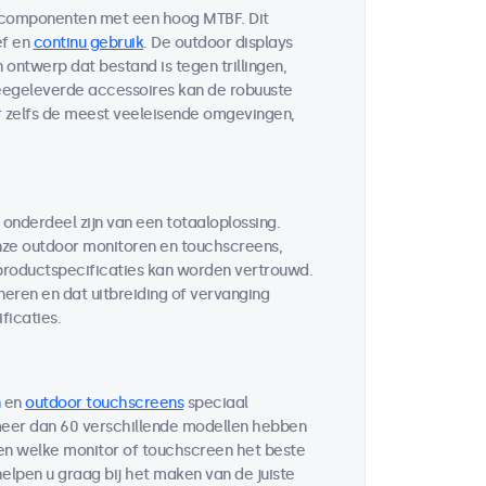
 componenten met een hoog MTBF. Dit
ef en
continu gebruik
. De outdoor displays
ontwerp dat bestand is tegen trillingen,
egeleverde accessoires kan de robuuste
r zelfs de meest veeleisende omgevingen,
 onderdeel zijn van een totaaloplossing.
ze outdoor monitoren en touchscreens,
 productspecificaties kan worden vertrouwd.
neren en dat uitbreiding of vervanging
ficaties.
en
outdoor touchscreens
speciaal
 meer dan 60 verschillende modellen hebben
ten welke monitor of touchscreen het beste
helpen u graag bij het maken van de juiste