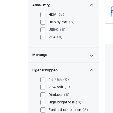
Aansluiting
R
HDMI
8
DisplayPort
8
USB-C
8
VGA
8
Montage
Panel mount
8
Inbouw
8
Eigenschappen
VESA 75 x 75
3
4:3 / 5:4
0
VESA 100 x 100
5
9-36 Volt
8
Dimbaar
8
High-brightness
8
Zonlicht afleesbaar
8