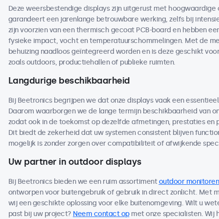
Deze weersbestendige displays zijn uitgerust met hoogwaardige
garandeert een jarenlange betrouwbare werking, zelfs bij intensi
zijn voorzien van een thermisch gecoat PCB-board en hebben een 
fysieke impact, vocht en temperatuurschommelingen. Met de me
behuizing naadloos geïntegreerd worden en is deze geschikt voo
zoals outdoors, productiehallen of publieke ruimten.
Langdurige beschikbaarheid
Bij Beetronics begrijpen we dat onze displays vaak een essentieel
Daarom waarborgen we de lange termijn beschikbaarheid van on
zodat ook in de toekomst op dezelfde afmetingen, prestaties en
Dit biedt de zekerheid dat uw systemen consistent blijven functio
mogelijk is zonder zorgen over compatibiliteit of afwijkende speci
Uw partner in outdoor displays
Bij Beetronics bieden we een ruim assortiment
outdoor monitoren
ontworpen voor buitengebruik of gebruik in direct zonlicht. Met
wij een geschikte oplossing voor elke buitenomgeving. Wilt u we
past bij uw project?
Neem contact op
met onze specialisten. Wij 