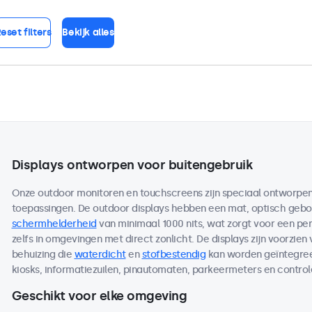
eset filters
Bekijk alles
Displays ontworpen voor buitengebruik
Onze outdoor monitoren en touchscreens zijn speciaal ontworpen 
toepassingen. De outdoor displays hebben een mat, optisch ge
schermhelderheid
van minimaal 1000 nits, wat zorgt voor een per
zelfs in omgevingen met direct zonlicht. De displays zijn voorzien
behuizing die
waterdicht
en
stofbestendig
kan worden geïntegreer
kiosks, informatiezuilen, pinautomaten, parkeermeters en contro
Geschikt voor elke omgeving