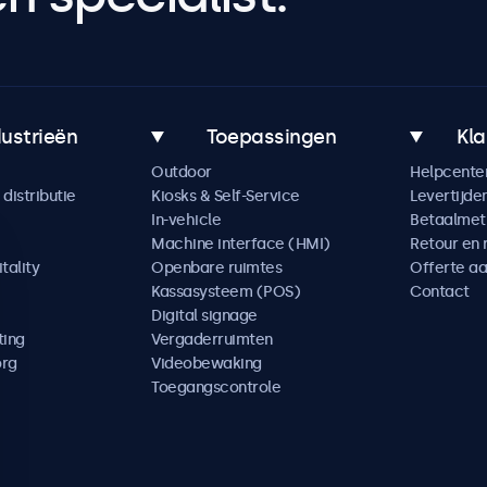
dustrieën
Toepassingen
Kla
Outdoor
Helpcente
distributie
Kiosks & Self-Service
Levertijde
In-vehicle
Betaalme
Machine interface (HMI)
Retour en 
tality
Openbare ruimtes
Offerte a
Kassasysteem (POS)
Contact
Digital signage
ting
Vergaderruimten
org
Videobewaking
Toegangscontrole