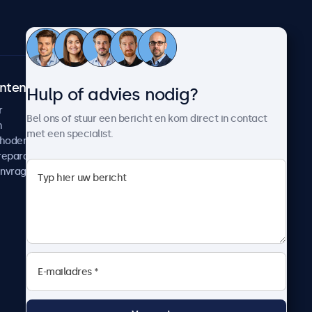
ntenservice
Over Beetronics
Hulp of advies nodig?
r
Klantcases
Bel ons of stuur een bericht en kom direct in contact
n
Nieuws en updates
met een specialist.
thoden
Over ons
reparatie
Werken bij Beetronics
anvragen
Algemene voorwaarden
Privacyverklaring