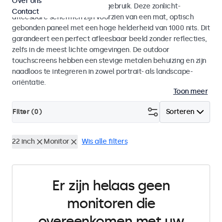
Over ons
voor zowel binnen- als buitengebruik. Deze zonlicht-
Contact
afleesbare schermen zijn voorzien van een mat, optisch
gebonden paneel met een hoge helderheid van 1000 nits. Dit
garandeert een perfect afleesbaar beeld zonder reflecties,
zelfs in de meest lichte omgevingen. De outdoor
touchscreens hebben een stevige metalen behuizing en zijn
naadloos te integreren in zowel portrait- als landscape-
oriëntatie.
Toon meer
Filter (
0
)
Sorteren
22 inch
Monitor
Wis alle filters
Er zijn helaas geen
monitoren die
overeenkomen met uw