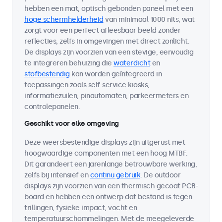
hebben een mat, optisch gebonden paneel met een
hoge schermhelderheid
van minimaal 1000 nits, wat
zorgt voor een perfect afleesbaar beeld zonder
reflecties, zelfs in omgevingen met direct zonlicht.
De displays zijn voorzien van een stevige, eenvoudig
te integreren behuizing die
waterdicht
en
stofbestendig
kan worden geïntegreerd in
toepassingen zoals self-service kiosks,
informatiezuilen, pinautomaten, parkeermeters en
controlepanelen.
Geschikt voor elke omgeving
Deze weersbestendige displays zijn uitgerust met
hoogwaardige componenten met een hoog MTBF.
Dit garandeert een jarenlange betrouwbare werking,
zelfs bij intensief en
continu gebruik
. De outdoor
displays zijn voorzien van een thermisch gecoat PCB-
board en hebben een ontwerp dat bestand is tegen
trillingen, fysieke impact, vocht en
temperatuurschommelingen. Met de meegeleverde