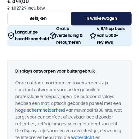
€ 849,00
€ 1.027,29 incl. btw
Bekijken
In winkelwagen
Gratis
4,8/5 op basis
Langdurige
verzending &
van 5.000+
beschikbaarheid
retourneren
reviews
Displays ontworpen voor buitengebruik
Onze outdoor monitoren en touchscreens zijn
speciaal ontworpen voor buitengebruik in
professionele toepassingen. De outdoor displays
hebben een mat, optisch gebonden paneel met een
hoge schermhelderheid
van minimaal 1000 nits, wat
zorgt voor een perfect afleesbaar beeld zonder
reflecties, zelfs in omgevingen met direct zonlicht.
De displays zijn voorzien van een stevige, eenvoudig
te integreren behuizing die
waterdicht
en