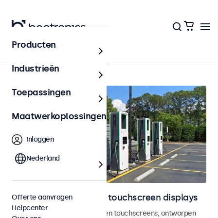
Producten
Outdoor
Industrieën
Toepassingen
Maatwerkoplossingen
Inloggen
Nederland
Outdoor monitoren en touchscreen displays
Offerte aanvragen
Helpcenter
Weersbestendige monitoren en touchscreens, ontworpen