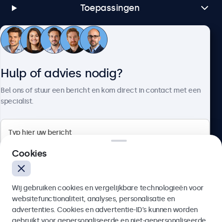
Toepassingen
Klantenservice
Hulp of advies nodig?
Over Beetronics
Bel ons of stuur een bericht en kom direct in contact met een
specialist.
Beetronics
Cookies
Bloemstraat 28, 1016LC Amsterdam, Nederland
Wij gebruiken cookies en vergelijkbare technologieën voor
4.8/5 door 5000+ bedrijven
websitefunctionaliteit, analyses, personalisatie en
Nederlands
advertenties. Cookies en advertentie-ID’s kunnen worden
gebruikt voor gepersonaliseerde en niet-gepersonaliseerde