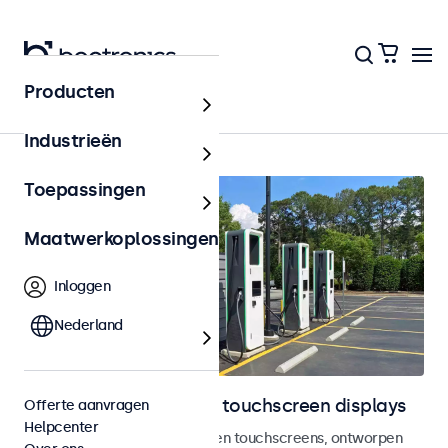
Producten
Outdoor
Industrieën
Toepassingen
Maatwerkoplossingen
Inloggen
Nederland
Outdoor monitoren en touchscreen displays
Offerte aanvragen
Helpcenter
Weersbestendige monitoren en touchscreens, ontworpen