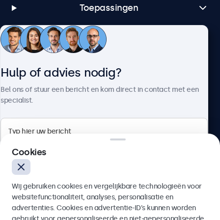
Toepassingen
Klantenservice
Hulp of advies nodig?
Over Beetronics
Bel ons of stuur een bericht en kom direct in contact met een
specialist.
Beetronics
Cookies
Bloemstraat 28, 1016LC Amsterdam, Nederland
Wij gebruiken cookies en vergelijkbare technologieën voor
4.8/5 door 5000+ bedrijven
websitefunctionaliteit, analyses, personalisatie en
Nederlands
advertenties. Cookies en advertentie-ID’s kunnen worden
gebruikt voor gepersonaliseerde en niet-gepersonaliseerde