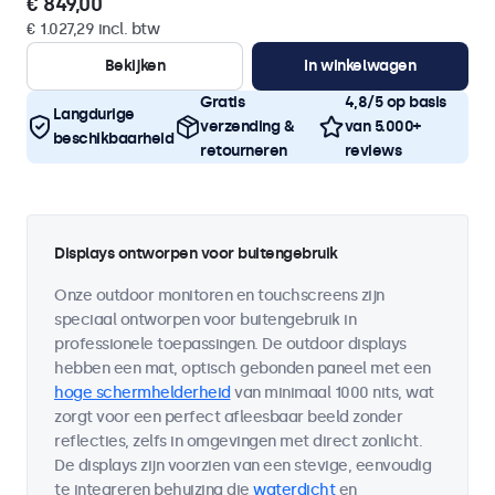
€ 849,00
€ 1.027,29 incl. btw
Bekijken
In winkelwagen
Gratis
4,8/5 op basis
Langdurige
verzending &
van 5.000+
beschikbaarheid
retourneren
reviews
Displays ontworpen voor buitengebruik
Onze outdoor monitoren en touchscreens zijn
speciaal ontworpen voor buitengebruik in
professionele toepassingen. De outdoor displays
hebben een mat, optisch gebonden paneel met een
hoge schermhelderheid
van minimaal 1000 nits, wat
zorgt voor een perfect afleesbaar beeld zonder
reflecties, zelfs in omgevingen met direct zonlicht.
De displays zijn voorzien van een stevige, eenvoudig
te integreren behuizing die
waterdicht
en