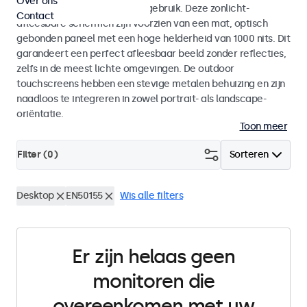
Over ons
voor zowel binnen- als buitengebruik. Deze zonlicht-
Contact
afleesbare schermen zijn voorzien van een mat, optisch
gebonden paneel met een hoge helderheid van 1000 nits. Dit
garandeert een perfect afleesbaar beeld zonder reflecties,
zelfs in de meest lichte omgevingen. De outdoor
touchscreens hebben een stevige metalen behuizing en zijn
naadloos te integreren in zowel portrait- als landscape-
oriëntatie.
Toon meer
Filter (
0
)
Sorteren
Desktop
EN50155
Wis alle filters
Er zijn helaas geen
monitoren die
overeenkomen met uw