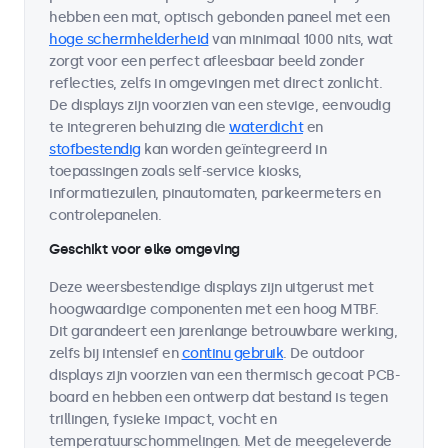
hebben een mat, optisch gebonden paneel met een
hoge schermhelderheid
van minimaal 1000 nits, wat
zorgt voor een perfect afleesbaar beeld zonder
reflecties, zelfs in omgevingen met direct zonlicht.
De displays zijn voorzien van een stevige, eenvoudig
te integreren behuizing die
waterdicht
en
stofbestendig
kan worden geïntegreerd in
toepassingen zoals self-service kiosks,
informatiezuilen, pinautomaten, parkeermeters en
controlepanelen.
Geschikt voor elke omgeving
Deze weersbestendige displays zijn uitgerust met
hoogwaardige componenten met een hoog MTBF.
Dit garandeert een jarenlange betrouwbare werking,
zelfs bij intensief en
continu gebruik
. De outdoor
displays zijn voorzien van een thermisch gecoat PCB-
board en hebben een ontwerp dat bestand is tegen
trillingen, fysieke impact, vocht en
temperatuurschommelingen. Met de meegeleverde