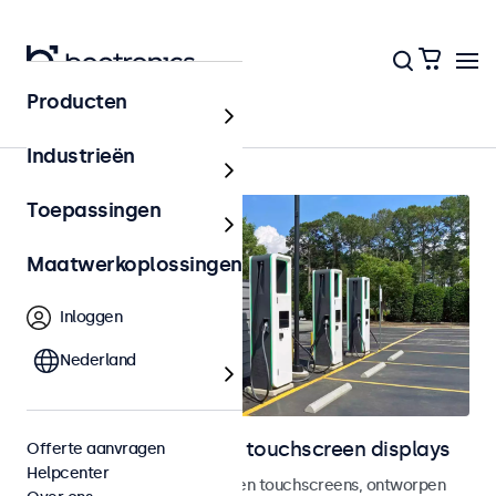
Producten
Home
Industrieën
Toepassingen
Maatwerkoplossingen
Inloggen
Nederland
Outdoor monitoren en touchscreen displays
Offerte aanvragen
Helpcenter
Weersbestendige monitoren en touchscreens, ontworpen