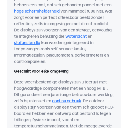
hebben een mat, optisch gebonden paneel met een
hoge schermhelderheid
van minimaal 1000 nits, wat
zorgt voor een perfect afleesbaar beeld zonder
reflecties, zelfs in omgevingen met direct zonlicht.
De displays zijn voorzien van een stevige, eenvoudig
te integreren behuizing die
waterdicht
en
stofbestendig
kan worden geïntegreerd in
toepassingen zoals self-service kiosks,
informatiezuilen, pinautomaten, parkeermeters en
controlepanelen.
Geschikt voor elke omgeving
Deze weersbestendige displays zijn uitgerust met
hoogwaardige componenten met een hoog MTBF.
Dit garandeert een jarenlange betrouwbare werking,
zelfs bij intensief en
continu gebruik
. De outdoor
displays zijn voorzien van een thermisch gecoat PCB-
board en hebben een ontwerp dat bestand is tegen
trillingen, fysieke impact, vocht en
temperatuurschommelingen. Met de meegeleverde