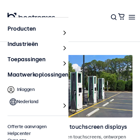
Producten
Home
Industrieën
Toepassingen
Maatwerkoplossingen
Inloggen
Nederland
Outdoor monitoren en touchscreen displays
Offerte aanvragen
Helpcenter
Weersbestendige monitoren en touchscreens, ontworpen