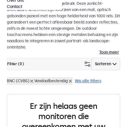
Over ons
voor zowel binnen- als buitengebruik. Deze zonlicht-
Contact
afleesbare schermen zijn voorzien van een mat, optisch
gebonden paneel met een hoge helderheid van 1000 nits. Dit
garandeert een perfect afleesbaar beeld zonder reflecties,
zelfs in de meest lichte omgevingen. De outdoor
touchscreens hebben een stevige metalen behuizing en zijn
naadloos te integreren in zowel portrait- als landscape-
oriëntatie.
Toon meer
Filter (
0
)
Sorteren
BNC (CVBS)
Vandaalbestendig
Wis alle filters
Er zijn helaas geen
monitoren die
overeenkomen met uw