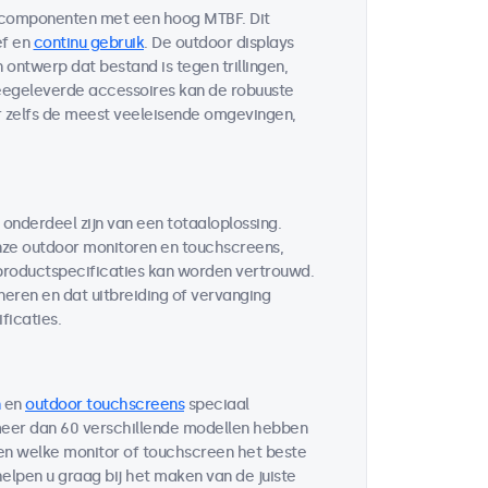
 componenten met een hoog MTBF. Dit
ef en
continu gebruik
. De outdoor displays
ontwerp dat bestand is tegen trillingen,
egeleverde accessoires kan de robuuste
r zelfs de meest veeleisende omgevingen,
 onderdeel zijn van een totaaloplossing.
ze outdoor monitoren en touchscreens,
 productspecificaties kan worden vertrouwd.
neren en dat uitbreiding of vervanging
ficaties.
en
outdoor touchscreens
speciaal
 meer dan 60 verschillende modellen hebben
ten welke monitor of touchscreen het beste
helpen u graag bij het maken van de juiste