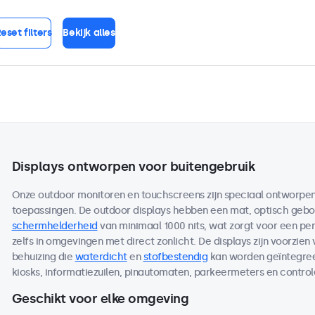
eset filters
Bekijk alles
Displays ontworpen voor buitengebruik
Onze outdoor monitoren en touchscreens zijn speciaal ontworpen 
toepassingen. De outdoor displays hebben een mat, optisch ge
schermhelderheid
van minimaal 1000 nits, wat zorgt voor een per
zelfs in omgevingen met direct zonlicht. De displays zijn voorzien
behuizing die
waterdicht
en
stofbestendig
kan worden geïntegreer
kiosks, informatiezuilen, pinautomaten, parkeermeters en contro
Geschikt voor elke omgeving