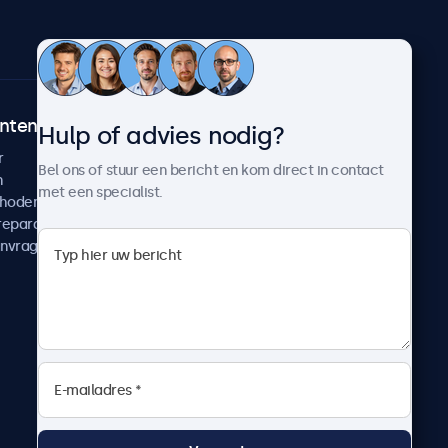
ntenservice
Over Beetronics
Hulp of advies nodig?
r
Klantcases
Bel ons of stuur een bericht en kom direct in contact
n
Nieuws en updates
met een specialist.
thoden
Over ons
reparatie
Werken bij Beetronics
anvragen
Algemene voorwaarden
Privacyverklaring