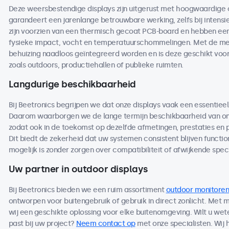
Deze weersbestendige displays zijn uitgerust met hoogwaardige
garandeert een jarenlange betrouwbare werking, zelfs bij intensi
zijn voorzien van een thermisch gecoat PCB-board en hebben een 
fysieke impact, vocht en temperatuurschommelingen. Met de me
behuizing naadloos geïntegreerd worden en is deze geschikt voo
zoals outdoors, productiehallen of publieke ruimten.
Langdurige beschikbaarheid
Bij Beetronics begrijpen we dat onze displays vaak een essentieel
Daarom waarborgen we de lange termijn beschikbaarheid van on
zodat ook in de toekomst op dezelfde afmetingen, prestaties en
Dit biedt de zekerheid dat uw systemen consistent blijven functio
mogelijk is zonder zorgen over compatibiliteit of afwijkende speci
Uw partner in outdoor displays
Bij Beetronics bieden we een ruim assortiment
outdoor monitoren
ontworpen voor buitengebruik of gebruik in direct zonlicht. Met
wij een geschikte oplossing voor elke buitenomgeving. Wilt u we
past bij uw project?
Neem contact op
met onze specialisten. Wij 