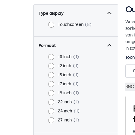
Ou
Type display
Weer
Touchscreen
8
zonl
van 1
omge
Formaat
in zo
10 inch
1
Toon
12 inch
1
15 inch
1
17 inch
1
BNC 
19 inch
1
22 inch
1
24 inch
1
27 inch
1
W