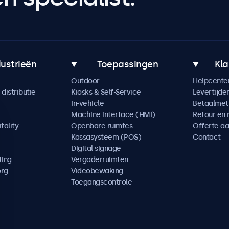
dustrieën
Toepassingen
Kla
Outdoor
Helpcente
distributie
Kiosks & Self-Service
Levertijde
In-vehicle
Betaalme
Machine interface (HMI)
Retour en 
tality
Openbare ruimtes
Offerte a
Kassasysteem (POS)
Contact
Digital signage
ting
Vergaderruimten
org
Videobewaking
Toegangscontrole