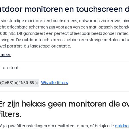
tdoor monitoren en touchscreen d
sbestendige monitoren en touchscreens, ontworpen voor zowel binne
icht-afleesbare schermen zijn voorzien van een mat, optisch gebon
000 nits. Dit garandeert een perfect afleesbaar beeld zonder reflecti
vingen. De outdoor touchscreens hebben een stevige metalen behuiz
wel portrait- als landscape-oriëntatie.
 meer
0
resultaat
(CVBS)
EN50155
Wis alle filters
Er zijn helaas geen monitoren die
filters.
ijzig uw filterinstellingen om resultaten te zien, of bekijk alle
outdoo