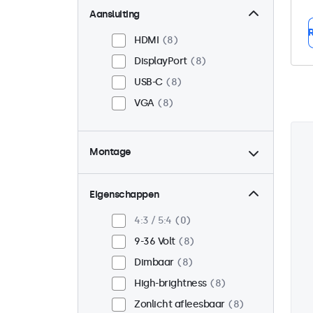
Aansluiting
R
HDMI
8
DisplayPort
8
USB-C
8
VGA
8
Montage
Panel mount
8
Inbouw
8
Eigenschappen
VESA 75 x 75
3
4:3 / 5:4
0
VESA 100 x 100
5
9-36 Volt
8
Dimbaar
8
High-brightness
8
Zonlicht afleesbaar
8