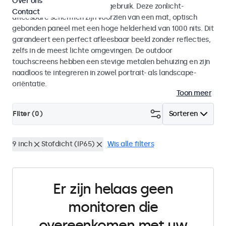
Over ons
voor zowel binnen- als buitengebruik. Deze zonlicht-
Contact
afleesbare schermen zijn voorzien van een mat, optisch
gebonden paneel met een hoge helderheid van 1000 nits. Dit
garandeert een perfect afleesbaar beeld zonder reflecties,
zelfs in de meest lichte omgevingen. De outdoor
touchscreens hebben een stevige metalen behuizing en zijn
naadloos te integreren in zowel portrait- als landscape-
oriëntatie.
Toon meer
Filter (
0
)
Sorteren
9 inch
Stofdicht (IP65)
Wis alle filters
Er zijn helaas geen
monitoren die
overeenkomen met uw