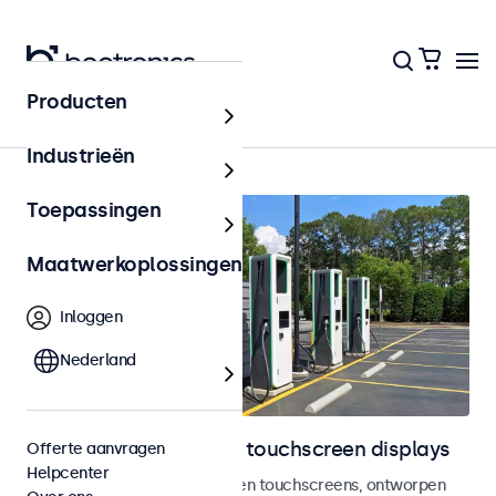
Producten
Outdoor
Industrieën
Toepassingen
Maatwerkoplossingen
Inloggen
Nederland
Outdoor monitoren en touchscreen displays
Offerte aanvragen
Helpcenter
Weersbestendige monitoren en touchscreens, ontworpen