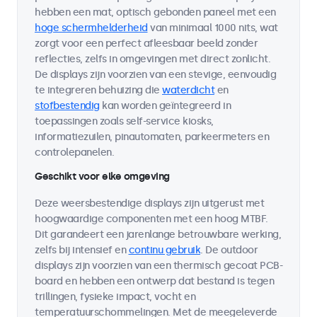
hebben een mat, optisch gebonden paneel met een
hoge schermhelderheid
van minimaal 1000 nits, wat
zorgt voor een perfect afleesbaar beeld zonder
reflecties, zelfs in omgevingen met direct zonlicht.
De displays zijn voorzien van een stevige, eenvoudig
te integreren behuizing die
waterdicht
en
stofbestendig
kan worden geïntegreerd in
toepassingen zoals self-service kiosks,
informatiezuilen, pinautomaten, parkeermeters en
controlepanelen.
Geschikt voor elke omgeving
Deze weersbestendige displays zijn uitgerust met
hoogwaardige componenten met een hoog MTBF.
Dit garandeert een jarenlange betrouwbare werking,
zelfs bij intensief en
continu gebruik
. De outdoor
displays zijn voorzien van een thermisch gecoat PCB-
board en hebben een ontwerp dat bestand is tegen
trillingen, fysieke impact, vocht en
temperatuurschommelingen. Met de meegeleverde