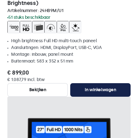
Brightness)
Artikelnummer:
24HB9M/U1
51 stuks beschikbaar
High brightness Full HD multi-touch paneel
Aansluitingen: HDMI, DisplayPort, USB-C, VGA
Montage: inbouw, panel mount
Buitenmaat: 583 x 352 x 51 mm
€ 899,00
€ 1.087,79 incl. btw
Bekijken
In winkelwagen