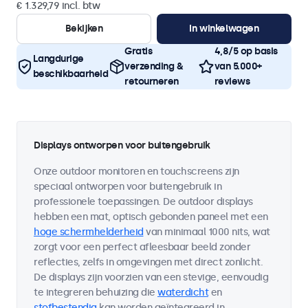
€ 1.329,79 incl. btw
Bekijken
In winkelwagen
Gratis
4,8/5 op basis
Langdurige
verzending &
van 5.000+
beschikbaarheid
retourneren
reviews
Displays ontworpen voor buitengebruik
Onze outdoor monitoren en touchscreens zijn
speciaal ontworpen voor buitengebruik in
professionele toepassingen. De outdoor displays
hebben een mat, optisch gebonden paneel met een
hoge schermhelderheid
van minimaal 1000 nits, wat
zorgt voor een perfect afleesbaar beeld zonder
reflecties, zelfs in omgevingen met direct zonlicht.
De displays zijn voorzien van een stevige, eenvoudig
te integreren behuizing die
waterdicht
en
stofbestendig
kan worden geïntegreerd in