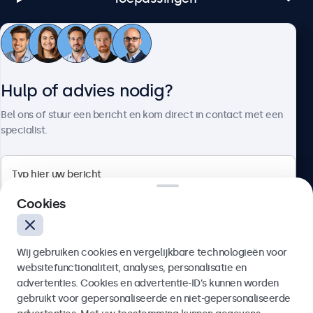
Klantenservice
Hulp of advies nodig?
Over Beetronics
Bel ons of stuur een bericht en kom direct in contact met een
specialist.
Beetronics
Cookies
Bloemstraat 28, 1016LC Amsterdam, Nederland
Wij gebruiken cookies en vergelijkbare technologieën voor
4.8/5 door 5000+ bedrijven
websitefunctionaliteit, analyses, personalisatie en
Nederlands
advertenties. Cookies en advertentie-ID’s kunnen worden
gebruikt voor gepersonaliseerde en niet-gepersonaliseerde
Verzenden