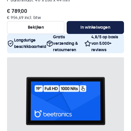
Buitenmaat: 417 x 280 x 44 mm
€ 789,00
€ 954,69 incl. btw
Bekijken
In winkelwagen
Gratis
4,8/5 op basis
Langdurige
verzending &
van 5.000+
beschikbaarheid
retourneren
reviews