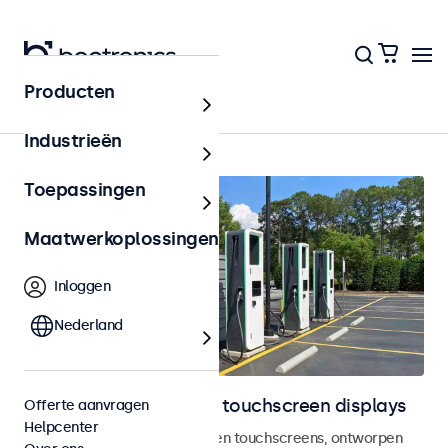
Producten
Home
Industrieën
Toepassingen
Maatwerkoplossingen
Inloggen
Nederland
Outdoor monitoren en touchscreen displays
Offerte aanvragen
Helpcenter
Weersbestendige monitoren en touchscreens, ontworpen