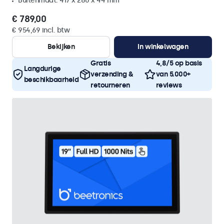
Buitenmaat: 417 x 280 x 44 mm
€ 789,00
€ 954,69 incl. btw
Bekijken
In winkelwagen
Gratis
4,8/5 op basis
Langdurige
verzending &
van 5.000+
beschikbaarheid
retourneren
reviews