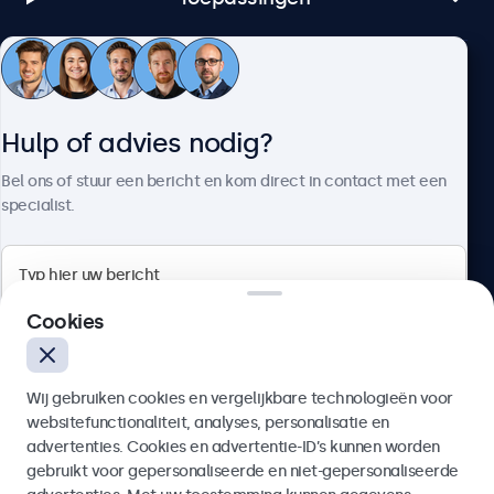
Klantenservice
Hulp of advies nodig?
Over Beetronics
Bel ons of stuur een bericht en kom direct in contact met een
specialist.
Beetronics
Cookies
Bloemstraat 28, 1016LC Amsterdam, Nederland
Wij gebruiken cookies en vergelijkbare technologieën voor
4.8/5 door 5000+ bedrijven
websitefunctionaliteit, analyses, personalisatie en
Nederlands
advertenties. Cookies en advertentie-ID’s kunnen worden
gebruikt voor gepersonaliseerde en niet-gepersonaliseerde
Verzenden