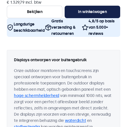
€ 1.329,79 incl. btw
Bekijken
In winkelwagen
Gratis
4,8/5 op basis
Langdurige
verzending &
van 5.000+
beschikbaarheid
retourneren
reviews
Displays ontworpen voor buitengebruik
Onze outdoor monitoren en touchscreens zijn
speciaal ontworpen voor buitengebruik in
professionele toepassingen. De outdoor displays
hebben een mat, optisch gebonden paneel met een
hoge schermhelderheid
van minimaal 1000 nits, wat
zorgt voor een perfect afleesbaar beeld zonder
reflecties, zelfs in omgevingen met direct zonlicht.
De displays zijn voorzien van een stevige, eenvoudig
te integreren behuizing die
waterdicht
en
stofbestendig
kan worden geïntegreerd in