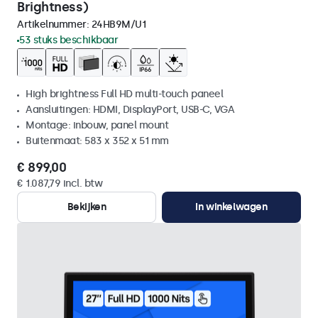
Brightness)
Artikelnummer:
24HB9M/U1
53 stuks beschikbaar
High brightness Full HD multi-touch paneel
Aansluitingen: HDMI, DisplayPort, USB-C, VGA
Montage: inbouw, panel mount
Buitenmaat: 583 x 352 x 51 mm
€ 899,00
€ 1.087,79 incl. btw
Bekijken
In winkelwagen