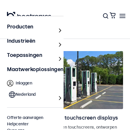
Producten
Home
Industrieën
Toepassingen
Maatwerkoplossingen
Inloggen
Nederland
Outdoor monitoren en touchscreen displays
Offerte aanvragen
Helpcenter
Weersbestendige monitoren en touchscreens, ontworpen