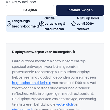
€ 1.329,79 incl. btw
Bekijken
In winkelwagen
Gratis
4,8/5 op basis
Langdurige
verzending &
van 5.000+
beschikbaarheid
retourneren
reviews
Displays ontworpen voor buitengebruik
Onze outdoor monitoren en touchscreens zijn
speciaal ontworpen voor buitengebruik in
professionele toepassingen. De outdoor displays
hebben een mat, optisch gebonden paneel met een
hoge schermhelderheid
van minimaal 1000 nits, wat
zorgt voor een perfect afleesbaar beeld zonder
reflecties, zelfs in omgevingen met direct zonlicht.
De displays zijn voorzien van een stevige, eenvoudig
te integreren behuizing die
waterdicht
en
stofbestendig
kan worden geïntegreerd in