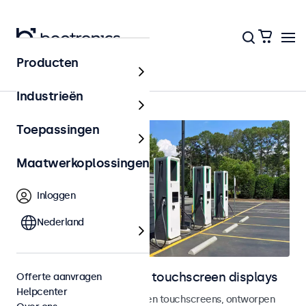
Producten
Home
Industrieën
Toepassingen
Maatwerkoplossingen
Inloggen
Nederland
Outdoor monitoren en touchscreen displays
Offerte aanvragen
Helpcenter
Weersbestendige monitoren en touchscreens, ontworpen