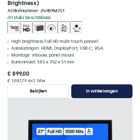
Brightness)
Artikelnummer:
24HB9M/U1
51 stuks beschikbaar
High brightness Full HD multi-touch paneel
Aansluitingen: HDMI, DisplayPort, USB-C, VGA
Montage: inbouw, panel mount
Buitenmaat: 583 x 352 x 51 mm
€ 899,00
€ 1.087,79 incl. btw
Bekijken
In winkelwagen