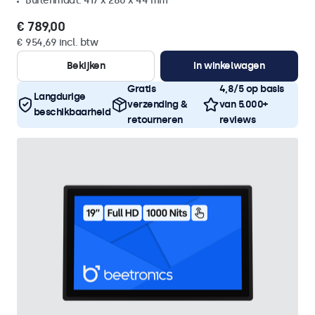
Buitenmaat: 417 x 280 x 44 mm
€ 789,00
€ 954,69 incl. btw
Bekijken
In winkelwagen
Gratis
4,8/5 op basis
Langdurige
verzending &
van 5.000+
beschikbaarheid
retourneren
reviews