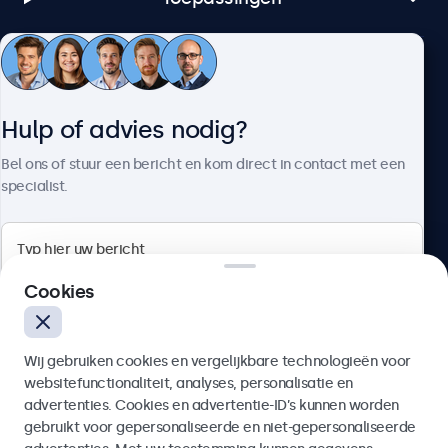
Klantenservice
Hulp of advies nodig?
Over Beetronics
Bel ons of stuur een bericht en kom direct in contact met een
specialist.
Beetronics
Cookies
Bloemstraat 28, 1016LC Amsterdam, Nederland
Wij gebruiken cookies en vergelijkbare technologieën voor
4.8/5 door 5000+ bedrijven
websitefunctionaliteit, analyses, personalisatie en
Nederlands
advertenties. Cookies en advertentie-ID’s kunnen worden
gebruikt voor gepersonaliseerde en niet-gepersonaliseerde
Verzenden