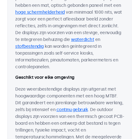
hebben een mat, optisch gebonden paneel met een
hoge schermhelderheid
van minimaal 1000 nits, wat
zorgt voor een perfect afleesbaar beeld zonder
reflecties, zelfs in omgevingen met direct zonlicht.
De displays zijn voorzien van een stevige, eenvoudig
te integreren behuizing die
waterdicht
en
stofbestendig
kan worden geïntegreerd in
toepassingen zoals self-service kiosks,
informatiezuilen, pinautomaten, parkeermeters en
controlepanelen.
Geschikt voor elke omgeving
Deze weersbestendige displays zijn uitgerust met
hoogwaardige componenten met een hoog MTBF.
Dit garandeert een jarenlange betrouwbare werking,
zelfs bij intensief en
continu gebruik
. De outdoor
displays zijn voorzien van een thermisch gecoat PCB-
board en hebben een ontwerp dat bestand is tegen
trillingen, fysieke impact, vocht en
temperatuurschommelingen. Met de meegeleverde