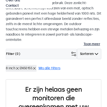
Over ons
voor zowel binnen- als buitengebruik. Deze zonlicht-
Contact
afleesbare schermen zijn voorzien van een mat, optisch
gebonden paneel met een hoge helderheid van 1000 nits. Dit
garandeert een perfect afleesbaar beeld zonder reflecties,
zelfs in de meest lichte omgevingen. De outdoor
touchscreens hebben een stevige metalen behuizing en zijn
naadloos te integreren in zowel portrait- als landscape-
oriëntatie.
Toon meer
Filter (
0
)
Sorteren
8 inch
EN50155
Wis alle filters
Er zijn helaas geen
monitoren die
overeenkomen met uw