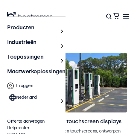
Producten
Outdoor
Industrieën
Toepassingen
Maatwerkoplossingen
Inloggen
Nederland
Outdoor monitoren en touchscreen displays
Offerte aanvragen
Helpcenter
Weersbestendige monitoren en touchscreens, ontworpen