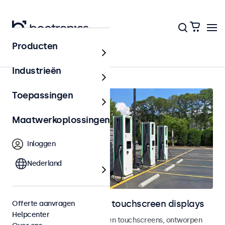
Producten
Outdoor
Industrieën
Toepassingen
Maatwerkoplossingen
Inloggen
Nederland
Outdoor monitoren en touchscreen displays
Offerte aanvragen
Helpcenter
Weersbestendige monitoren en touchscreens, ontworpen