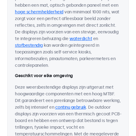
hebben een mat, optisch gebonden paneel met een
hoge schermhelderheid
van minimaal 1000 nits, wat
zorgt voor een perfect afleesbaar beeld zonder
reflecties, zelfs in omgevingen met direct zonlicht.
De displays zijn voorzien van een stevige, eenvoudig
te integreren behuizing die
waterdicht
en
stofbestendig
kan worden geïntegreerd in
toepassingen zoals self-service kiosks,
informatiezuilen, pinautomaten, parkeermeters en
controlepanelen.
Geschikt voor elke omgeving
Deze weersbestendige displays zijn uitgerust met
hoogwaardige componenten met een hoog MTBF.
Dit garandeert een jarenlange betrouwbare werking,
zelfs bij intensief en
continu gebruik
. De outdoor
displays zijn voorzien van een thermisch gecoat PCB-
board en hebben een ontwerp dat bestand is tegen
trillingen, fysieke impact, vocht en
temperatuurschommelingen. Met de meegeleverde