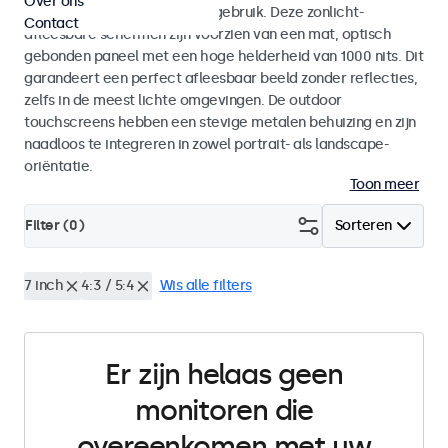
Over ons
voor zowel binnen- als buitengebruik. Deze zonlicht-
Contact
afleesbare schermen zijn voorzien van een mat, optisch
gebonden paneel met een hoge helderheid van 1000 nits. Dit
garandeert een perfect afleesbaar beeld zonder reflecties,
zelfs in de meest lichte omgevingen. De outdoor
touchscreens hebben een stevige metalen behuizing en zijn
naadloos te integreren in zowel portrait- als landscape-
oriëntatie.
Toon meer
Filter (
0
)
Sorteren
7 inch
4:3 / 5:4
Wis alle filters
Er zijn helaas geen
monitoren die
overeenkomen met uw