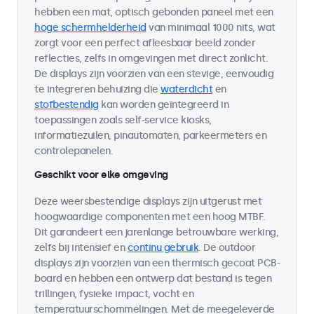
hebben een mat, optisch gebonden paneel met een
hoge schermhelderheid
van minimaal 1000 nits, wat
zorgt voor een perfect afleesbaar beeld zonder
reflecties, zelfs in omgevingen met direct zonlicht.
De displays zijn voorzien van een stevige, eenvoudig
te integreren behuizing die
waterdicht
en
stofbestendig
kan worden geïntegreerd in
toepassingen zoals self-service kiosks,
informatiezuilen, pinautomaten, parkeermeters en
controlepanelen.
Geschikt voor elke omgeving
Deze weersbestendige displays zijn uitgerust met
hoogwaardige componenten met een hoog MTBF.
Dit garandeert een jarenlange betrouwbare werking,
zelfs bij intensief en
continu gebruik
. De outdoor
displays zijn voorzien van een thermisch gecoat PCB-
board en hebben een ontwerp dat bestand is tegen
trillingen, fysieke impact, vocht en
temperatuurschommelingen. Met de meegeleverde