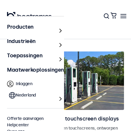
Producten
Outdoor
Industrieën
Toepassingen
Maatwerkoplossingen
Inloggen
Nederland
Outdoor monitoren en touchscreen displays
Offerte aanvragen
Helpcenter
Weersbestendige monitoren en touchscreens, ontworpen