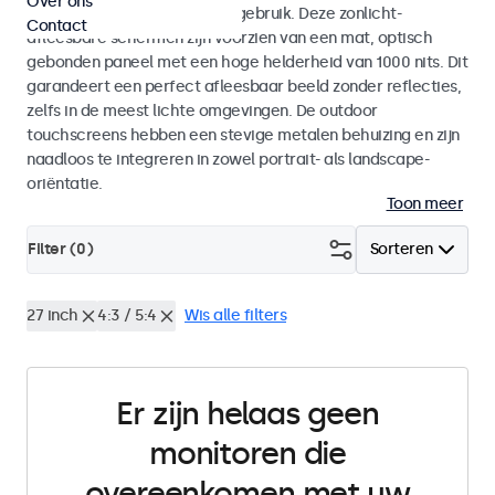
Over ons
voor zowel binnen- als buitengebruik. Deze zonlicht-
Contact
afleesbare schermen zijn voorzien van een mat, optisch
gebonden paneel met een hoge helderheid van 1000 nits. Dit
garandeert een perfect afleesbaar beeld zonder reflecties,
zelfs in de meest lichte omgevingen. De outdoor
touchscreens hebben een stevige metalen behuizing en zijn
naadloos te integreren in zowel portrait- als landscape-
oriëntatie.
Toon meer
Filter (
0
)
Sorteren
27 inch
4:3 / 5:4
Wis alle filters
Er zijn helaas geen
monitoren die
overeenkomen met uw