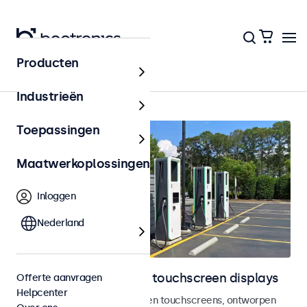
Producten
Home
Industrieën
Toepassingen
Maatwerkoplossingen
Inloggen
Nederland
Outdoor monitoren en touchscreen displays
Offerte aanvragen
Helpcenter
Weersbestendige monitoren en touchscreens, ontworpen