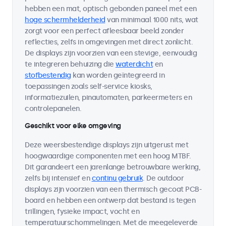
hebben een mat, optisch gebonden paneel met een
hoge schermhelderheid
van minimaal 1000 nits, wat
zorgt voor een perfect afleesbaar beeld zonder
reflecties, zelfs in omgevingen met direct zonlicht.
De displays zijn voorzien van een stevige, eenvoudig
te integreren behuizing die
waterdicht
en
stofbestendig
kan worden geïntegreerd in
toepassingen zoals self-service kiosks,
informatiezuilen, pinautomaten, parkeermeters en
controlepanelen.
Geschikt voor elke omgeving
Deze weersbestendige displays zijn uitgerust met
hoogwaardige componenten met een hoog MTBF.
Dit garandeert een jarenlange betrouwbare werking,
zelfs bij intensief en
continu gebruik
. De outdoor
displays zijn voorzien van een thermisch gecoat PCB-
board en hebben een ontwerp dat bestand is tegen
trillingen, fysieke impact, vocht en
temperatuurschommelingen. Met de meegeleverde