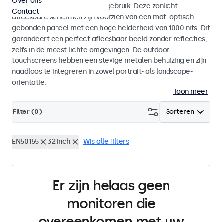
Over ons
voor zowel binnen- als buitengebruik. Deze zonlicht-
Contact
afleesbare schermen zijn voorzien van een mat, optisch
gebonden paneel met een hoge helderheid van 1000 nits. Dit
garandeert een perfect afleesbaar beeld zonder reflecties,
zelfs in de meest lichte omgevingen. De outdoor
touchscreens hebben een stevige metalen behuizing en zijn
naadloos te integreren in zowel portrait- als landscape-
oriëntatie.
Toon meer
Filter (
0
)
Sorteren
EN50155
32 inch
Wis alle filters
Er zijn helaas geen
monitoren die
overeenkomen met uw