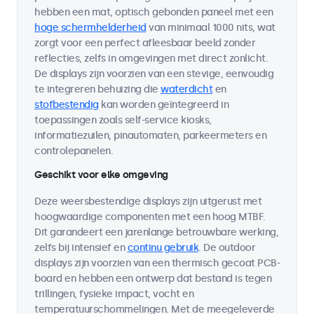
hebben een mat, optisch gebonden paneel met een
hoge schermhelderheid
van minimaal 1000 nits, wat
zorgt voor een perfect afleesbaar beeld zonder
reflecties, zelfs in omgevingen met direct zonlicht.
De displays zijn voorzien van een stevige, eenvoudig
te integreren behuizing die
waterdicht
en
stofbestendig
kan worden geïntegreerd in
toepassingen zoals self-service kiosks,
informatiezuilen, pinautomaten, parkeermeters en
controlepanelen.
Geschikt voor elke omgeving
Deze weersbestendige displays zijn uitgerust met
hoogwaardige componenten met een hoog MTBF.
Dit garandeert een jarenlange betrouwbare werking,
zelfs bij intensief en
continu gebruik
. De outdoor
displays zijn voorzien van een thermisch gecoat PCB-
board en hebben een ontwerp dat bestand is tegen
trillingen, fysieke impact, vocht en
temperatuurschommelingen. Met de meegeleverde