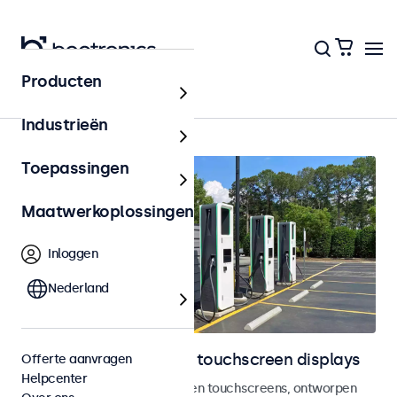
Producten
Home
Industrieën
Toepassingen
Maatwerkoplossingen
Inloggen
Nederland
Outdoor monitoren en touchscreen displays
Offerte aanvragen
Helpcenter
Weersbestendige monitoren en touchscreens, ontworpen