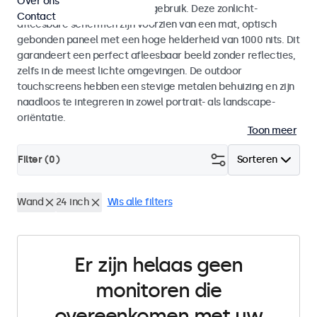
Over ons
voor zowel binnen- als buitengebruik. Deze zonlicht-
Contact
afleesbare schermen zijn voorzien van een mat, optisch
gebonden paneel met een hoge helderheid van 1000 nits. Dit
garandeert een perfect afleesbaar beeld zonder reflecties,
zelfs in de meest lichte omgevingen. De outdoor
touchscreens hebben een stevige metalen behuizing en zijn
naadloos te integreren in zowel portrait- als landscape-
oriëntatie.
Toon meer
Filter (
0
)
Sorteren
Wand
24 inch
Wis alle filters
Er zijn helaas geen
monitoren die
overeenkomen met uw