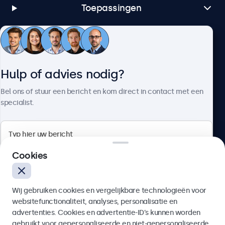
Toepassingen
Klantenservice
Hulp of advies nodig?
Over Beetronics
Bel ons of stuur een bericht en kom direct in contact met een
specialist.
Beetronics
Cookies
Bloemstraat 28, 1016LC Amsterdam, Nederland
Wij gebruiken cookies en vergelijkbare technologieën voor
4.8/5 door 5000+ bedrijven
websitefunctionaliteit, analyses, personalisatie en
Nederlands
advertenties. Cookies en advertentie-ID’s kunnen worden
gebruikt voor gepersonaliseerde en niet-gepersonaliseerde