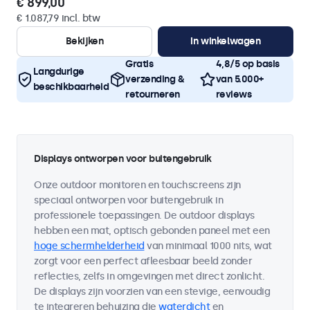
€ 899,00
€ 1.087,79 incl. btw
Bekijken
In winkelwagen
Gratis
4,8/5 op basis
Langdurige
verzending &
van 5.000+
beschikbaarheid
retourneren
reviews
Displays ontworpen voor buitengebruik
Onze outdoor monitoren en touchscreens zijn
speciaal ontworpen voor buitengebruik in
professionele toepassingen. De outdoor displays
hebben een mat, optisch gebonden paneel met een
hoge schermhelderheid
van minimaal 1000 nits, wat
zorgt voor een perfect afleesbaar beeld zonder
reflecties, zelfs in omgevingen met direct zonlicht.
De displays zijn voorzien van een stevige, eenvoudig
te integreren behuizing die
waterdicht
en