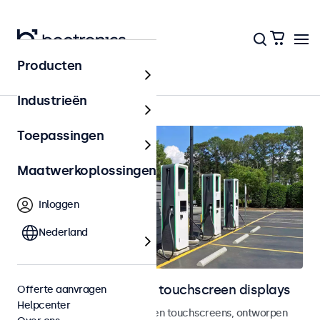
Producten
Outdoor
Industrieën
Toepassingen
Maatwerkoplossingen
Inloggen
Nederland
Outdoor monitoren en touchscreen displays
Offerte aanvragen
Helpcenter
Weersbestendige monitoren en touchscreens, ontworpen