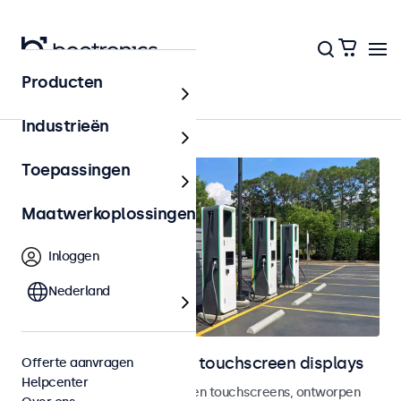
Producten
Home
Industrieën
Toepassingen
Maatwerkoplossingen
Inloggen
Nederland
Outdoor monitoren en touchscreen displays
Offerte aanvragen
Helpcenter
Weersbestendige monitoren en touchscreens, ontworpen