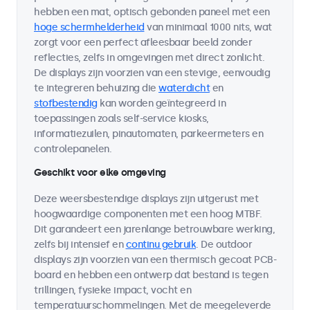
hebben een mat, optisch gebonden paneel met een
hoge schermhelderheid
van minimaal 1000 nits, wat
zorgt voor een perfect afleesbaar beeld zonder
reflecties, zelfs in omgevingen met direct zonlicht.
De displays zijn voorzien van een stevige, eenvoudig
te integreren behuizing die
waterdicht
en
stofbestendig
kan worden geïntegreerd in
toepassingen zoals self-service kiosks,
informatiezuilen, pinautomaten, parkeermeters en
controlepanelen.
Geschikt voor elke omgeving
Deze weersbestendige displays zijn uitgerust met
hoogwaardige componenten met een hoog MTBF.
Dit garandeert een jarenlange betrouwbare werking,
zelfs bij intensief en
continu gebruik
. De outdoor
displays zijn voorzien van een thermisch gecoat PCB-
board en hebben een ontwerp dat bestand is tegen
trillingen, fysieke impact, vocht en
temperatuurschommelingen. Met de meegeleverde