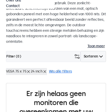
Over ons
voor zowel binnen- als buitengebruik. Deze zonlicht-
Contact
afleesbare schermen zijn voorzien van een mat, optisch
gebonden paneel met een hoge helderheid van 1000 nits. Dit
garandeert een perfect afleesbaar beeld zonder reflecties,
zelfs in de meest lichte omgevingen. De outdoor
touchscreens hebben een stevige metalen behuizing en zijn
naadloos te integreren in zowel portrait- als landscape-
oriëntatie.
Toon meer
Filter (
0
)
Sorteren
VESA 75 x 75
24 inch
Wis alle filters
Er zijn helaas geen
monitoren die
overeenkomen met uw