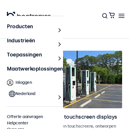
Producten
Home
Industrieën
Toepassingen
Maatwerkoplossingen
Inloggen
Nederland
Outdoor monitoren en touchscreen displays
Offerte aanvragen
Helpcenter
Weersbestendige monitoren en touchscreens, ontworpen