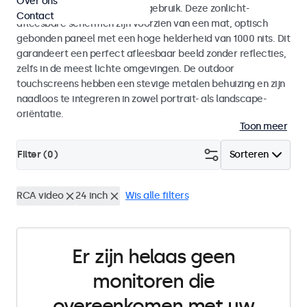
Over ons
voor zowel binnen- als buitengebruik. Deze zonlicht-
Contact
afleesbare schermen zijn voorzien van een mat, optisch
gebonden paneel met een hoge helderheid van 1000 nits. Dit
garandeert een perfect afleesbaar beeld zonder reflecties,
zelfs in de meest lichte omgevingen. De outdoor
touchscreens hebben een stevige metalen behuizing en zijn
naadloos te integreren in zowel portrait- als landscape-
oriëntatie.
Toon meer
Filter (
0
)
Sorteren
RCA video
24 inch
Wis alle filters
Er zijn helaas geen
monitoren die
overeenkomen met uw