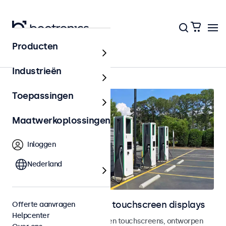
Producten
Home
Industrieën
Toepassingen
Maatwerkoplossingen
Inloggen
Nederland
Outdoor monitoren en touchscreen displays
Offerte aanvragen
Helpcenter
Weersbestendige monitoren en touchscreens, ontworpen