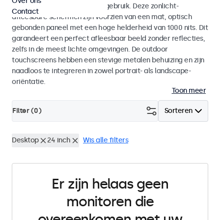
Over ons
voor zowel binnen- als buitengebruik. Deze zonlicht-
Contact
afleesbare schermen zijn voorzien van een mat, optisch
gebonden paneel met een hoge helderheid van 1000 nits. Dit
garandeert een perfect afleesbaar beeld zonder reflecties,
zelfs in de meest lichte omgevingen. De outdoor
touchscreens hebben een stevige metalen behuizing en zijn
naadloos te integreren in zowel portrait- als landscape-
oriëntatie.
Toon meer
Filter (
0
)
Sorteren
Desktop
24 inch
Wis alle filters
Er zijn helaas geen
monitoren die
overeenkomen met uw