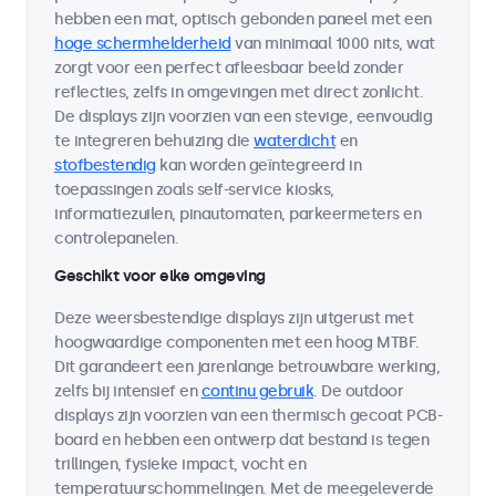
hebben een mat, optisch gebonden paneel met een
hoge schermhelderheid
van minimaal 1000 nits, wat
zorgt voor een perfect afleesbaar beeld zonder
reflecties, zelfs in omgevingen met direct zonlicht.
De displays zijn voorzien van een stevige, eenvoudig
te integreren behuizing die
waterdicht
en
stofbestendig
kan worden geïntegreerd in
toepassingen zoals self-service kiosks,
informatiezuilen, pinautomaten, parkeermeters en
controlepanelen.
Geschikt voor elke omgeving
Deze weersbestendige displays zijn uitgerust met
hoogwaardige componenten met een hoog MTBF.
Dit garandeert een jarenlange betrouwbare werking,
zelfs bij intensief en
continu gebruik
. De outdoor
displays zijn voorzien van een thermisch gecoat PCB-
board en hebben een ontwerp dat bestand is tegen
trillingen, fysieke impact, vocht en
temperatuurschommelingen. Met de meegeleverde