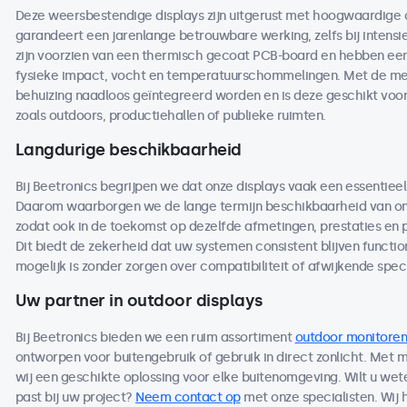
Deze weersbestendige displays zijn uitgerust met hoogwaardige
garandeert een jarenlange betrouwbare werking, zelfs bij intensi
zijn voorzien van een thermisch gecoat PCB-board en hebben een 
fysieke impact, vocht en temperatuurschommelingen. Met de me
behuizing naadloos geïntegreerd worden en is deze geschikt voo
zoals outdoors, productiehallen of publieke ruimten.
Langdurige beschikbaarheid
Bij Beetronics begrijpen we dat onze displays vaak een essentieel
Daarom waarborgen we de lange termijn beschikbaarheid van on
zodat ook in de toekomst op dezelfde afmetingen, prestaties en
Dit biedt de zekerheid dat uw systemen consistent blijven functio
mogelijk is zonder zorgen over compatibiliteit of afwijkende speci
Uw partner in outdoor displays
Bij Beetronics bieden we een ruim assortiment
outdoor monitoren
ontworpen voor buitengebruik of gebruik in direct zonlicht. Met
wij een geschikte oplossing voor elke buitenomgeving. Wilt u we
past bij uw project?
Neem contact op
met onze specialisten. Wij 