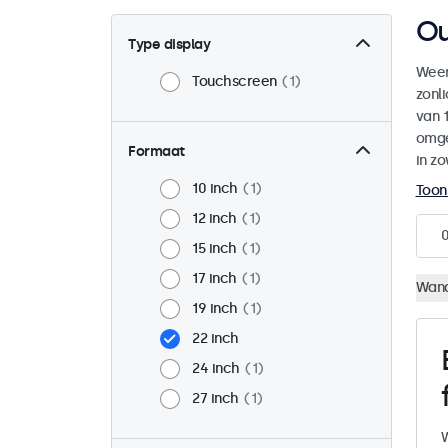
Ou
Type display
Weer
Touchscreen
1
zonl
van 1
omge
Formaat
in zo
10 inch
1
Toon
12 inch
1
15 inch
1
17 inch
1
Wan
19 inch
1
22 inch
24 inch
1
27 inch
1
W