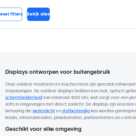
eset filters
Bekijk alles
Displays ontworpen voor buitengebruik
Onze outdoor monitoren en touchscreens zijn speciaal ontworpen 
toepassingen. De outdoor displays hebben een mat, optisch ge
schermhelderheid
van minimaal 1000 nits, wat zorgt voor een per
zelfs in omgevingen met direct zonlicht. De displays zijn voorzien
behuizing die
waterdicht
en
stofbestendig
kan worden geïntegreer
kiosks, informatiezuilen, pinautomaten, parkeermeters en contro
Geschikt voor elke omgeving