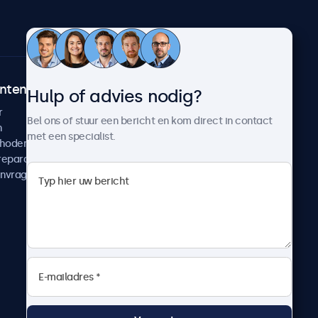
ntenservice
Over Beetronics
Hulp of advies nodig?
r
Klantcases
Bel ons of stuur een bericht en kom direct in contact
n
Nieuws en updates
met een specialist.
thoden
Over ons
reparatie
Werken bij Beetronics
anvragen
Algemene voorwaarden
Privacyverklaring