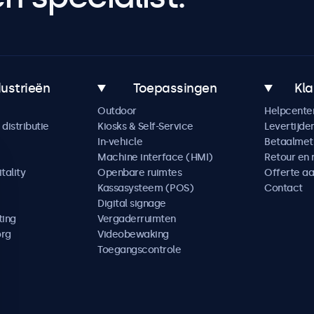
dustrieën
Toepassingen
Kla
Outdoor
Helpcente
distributie
Kiosks & Self-Service
Levertijde
In-vehicle
Betaalme
Machine interface (HMI)
Retour en 
tality
Openbare ruimtes
Offerte a
Kassasysteem (POS)
Contact
Digital signage
ting
Vergaderruimten
org
Videobewaking
Toegangscontrole