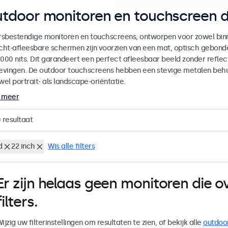
tdoor monitoren en touchscreen d
sbestendige monitoren en touchscreens, ontworpen voor zowel binne
icht-afleesbare schermen zijn voorzien van een mat, optisch gebon
000 nits. Dit garandeert een perfect afleesbaar beeld zonder reflecti
vingen. De outdoor touchscreens hebben een stevige metalen behuiz
wel portrait- als landscape-oriëntatie.
 meer
0
resultaat
d
22 inch
Wis alle filters
Er zijn helaas geen monitoren die
filters.
ijzig uw filterinstellingen om resultaten te zien, of bekijk alle
outdoo