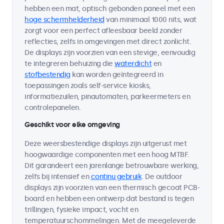
hebben een mat, optisch gebonden paneel met een
hoge schermhelderheid
van minimaal 1000 nits, wat
zorgt voor een perfect afleesbaar beeld zonder
reflecties, zelfs in omgevingen met direct zonlicht.
De displays zijn voorzien van een stevige, eenvoudig
te integreren behuizing die
waterdicht
en
stofbestendig
kan worden geïntegreerd in
toepassingen zoals self-service kiosks,
informatiezuilen, pinautomaten, parkeermeters en
controlepanelen.
Geschikt voor elke omgeving
Deze weersbestendige displays zijn uitgerust met
hoogwaardige componenten met een hoog MTBF.
Dit garandeert een jarenlange betrouwbare werking,
zelfs bij intensief en
continu gebruik
. De outdoor
displays zijn voorzien van een thermisch gecoat PCB-
board en hebben een ontwerp dat bestand is tegen
trillingen, fysieke impact, vocht en
temperatuurschommelingen. Met de meegeleverde