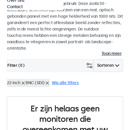
Over ons
voor zowel binnen- als buitengebruik. Deze zonlicht-
Contact
afleesbare schermen zijn voorzien van een mat, optisch
gebonden paneel met een hoge helderheid van 1000 nits. Dit
garandeert een perfect afleesbaar beeld zonder reflecties,
zelfs in de meest lichte omgevingen. De outdoor
touchscreens hebben een stevige metalen behuizing en zijn
naadloos te integreren in zowel portrait- als landscape-
oriëntatie.
Toon meer
Filter (
0
)
Sorteren
22 inch
BNC (SDI)
Wis alle filters
Er zijn helaas geen
monitoren die
overeenkomen met uw