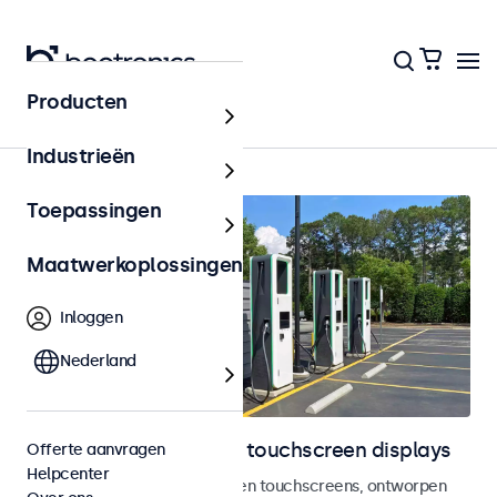
Producten
Outdoor
Industrieën
Toepassingen
Maatwerkoplossingen
Inloggen
Nederland
Outdoor monitoren en touchscreen displays
Offerte aanvragen
Helpcenter
Weersbestendige monitoren en touchscreens, ontworpen