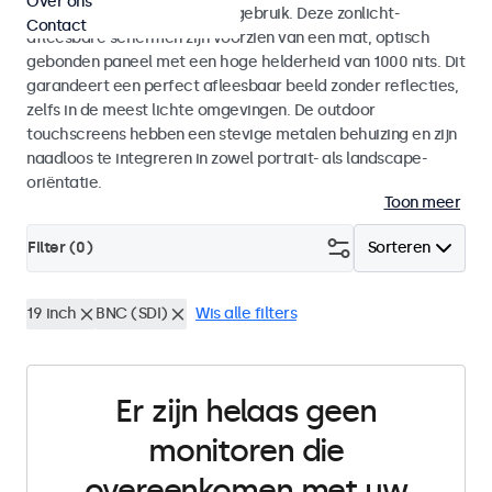
Over ons
voor zowel binnen- als buitengebruik. Deze zonlicht-
Contact
afleesbare schermen zijn voorzien van een mat, optisch
gebonden paneel met een hoge helderheid van 1000 nits. Dit
garandeert een perfect afleesbaar beeld zonder reflecties,
zelfs in de meest lichte omgevingen. De outdoor
touchscreens hebben een stevige metalen behuizing en zijn
naadloos te integreren in zowel portrait- als landscape-
oriëntatie.
Toon meer
Filter (
0
)
Sorteren
19 inch
BNC (SDI)
Wis alle filters
Er zijn helaas geen
monitoren die
overeenkomen met uw