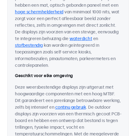
hebben een mat, optisch gebonden paneel met een
hoge schermhelderheid
van minimaal 1000 nits, wat
zorgt voor een perfect afleesbaar beeld zonder
reflecties, zelfs in omgevingen met direct zonlicht.
De displays zijn voorzien van een stevige, eenvoudig
te integreren behuizing die
waterdicht
en
stofbestendig
kan worden geïntegreerd in
toepassingen zoals self-service kiosks,
informatiezuilen, pinautomaten, parkeermeters en
controlepanelen.
Geschikt voor elke omgeving
Deze weersbestendige displays zijn uitgerust met
hoogwaardige componenten met een hoog MTBF.
Dit garandeert een jarenlange betrouwbare werking,
zelfs bij intensief en
continu gebruik
. De outdoor
displays zijn voorzien van een thermisch gecoat PCB-
board en hebben een ontwerp dat bestand is tegen
trillingen, fysieke impact, vocht en
temperatuurschommelingen. Met de meegeleverde