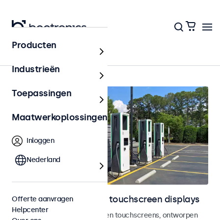
Producten
Outdoor
Industrieën
Toepassingen
Maatwerkoplossingen
Inloggen
Nederland
Outdoor monitoren en touchscreen displays
Offerte aanvragen
Helpcenter
Weersbestendige monitoren en touchscreens, ontworpen