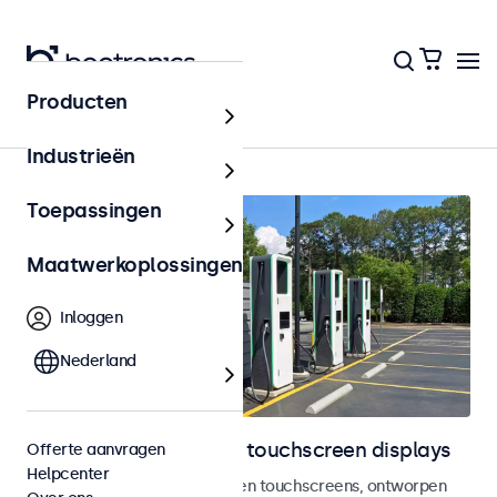
Producten
Outdoor
Industrieën
Toepassingen
Maatwerkoplossingen
Inloggen
Nederland
Outdoor monitoren en touchscreen displays
Offerte aanvragen
Helpcenter
Weersbestendige monitoren en touchscreens, ontworpen