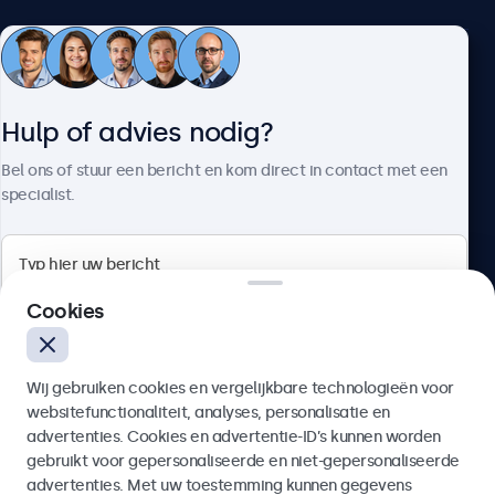
Klantenservice
Hulp of advies nodig?
Over Beetronics
Bel ons of stuur een bericht en kom direct in contact met een
specialist.
Beetronics
Cookies
Bloemstraat 28, 1016LC Amsterdam, Nederland
Wij gebruiken cookies en vergelijkbare technologieën voor
4.8/5 door 5000+ bedrijven
websitefunctionaliteit, analyses, personalisatie en
Nederlands
advertenties. Cookies en advertentie-ID’s kunnen worden
gebruikt voor gepersonaliseerde en niet-gepersonaliseerde
Verzenden
advertenties. Met uw toestemming kunnen gegevens