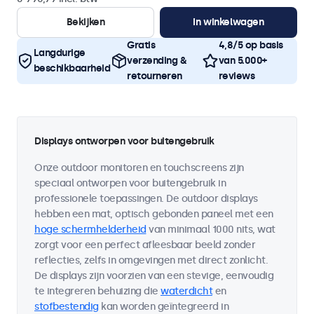
Bekijken
In winkelwagen
Gratis
4,8/5 op basis
Langdurige
verzending &
van 5.000+
beschikbaarheid
retourneren
reviews
Displays ontworpen voor buitengebruik
Onze outdoor monitoren en touchscreens zijn
speciaal ontworpen voor buitengebruik in
professionele toepassingen. De outdoor displays
hebben een mat, optisch gebonden paneel met een
hoge schermhelderheid
van minimaal 1000 nits, wat
zorgt voor een perfect afleesbaar beeld zonder
reflecties, zelfs in omgevingen met direct zonlicht.
De displays zijn voorzien van een stevige, eenvoudig
te integreren behuizing die
waterdicht
en
stofbestendig
kan worden geïntegreerd in