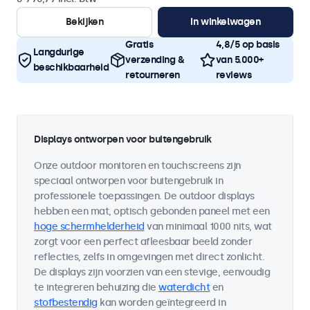
Bekijken
In winkelwagen
Gratis
4,8/5 op basis
Langdurige
verzending &
van 5.000+
beschikbaarheid
retourneren
reviews
Displays ontworpen voor buitengebruik
Onze outdoor monitoren en touchscreens zijn
speciaal ontworpen voor buitengebruik in
professionele toepassingen. De outdoor displays
hebben een mat, optisch gebonden paneel met een
hoge schermhelderheid
van minimaal 1000 nits, wat
zorgt voor een perfect afleesbaar beeld zonder
reflecties, zelfs in omgevingen met direct zonlicht.
De displays zijn voorzien van een stevige, eenvoudig
te integreren behuizing die
waterdicht
en
stofbestendig
kan worden geïntegreerd in