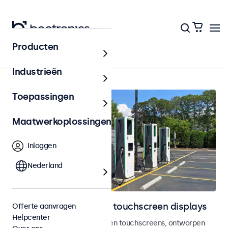
Producten
Outdoor
Industrieën
Toepassingen
Maatwerkoplossingen
Inloggen
Nederland
Outdoor monitoren en touchscreen displays
Offerte aanvragen
Helpcenter
Weersbestendige monitoren en touchscreens, ontworpen