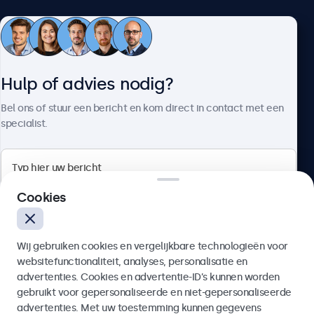
Klantenservice
Hulp of advies nodig?
Over Beetronics
Bel ons of stuur een bericht en kom direct in contact met een
specialist.
Beetronics
Cookies
Bloemstraat 28, 1016LC Amsterdam, Nederland
Wij gebruiken cookies en vergelijkbare technologieën voor
4.8/5 door 5000+ bedrijven
websitefunctionaliteit, analyses, personalisatie en
Nederlands
advertenties. Cookies en advertentie-ID’s kunnen worden
gebruikt voor gepersonaliseerde en niet-gepersonaliseerde
Verzenden
advertenties. Met uw toestemming kunnen gegevens