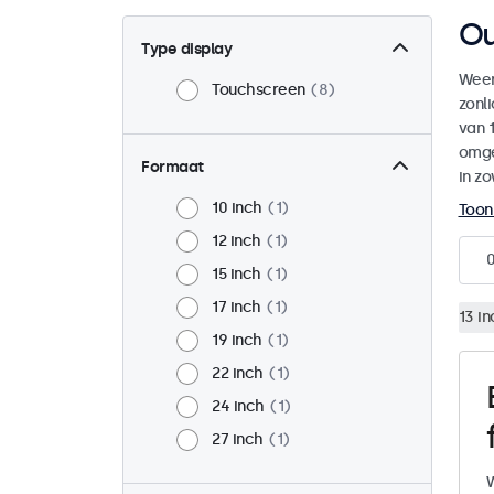
Ou
Type display
Weer
Touchscreen
8
zonl
van 1
omge
Formaat
in zo
10 inch
1
Toon
12 inch
1
15 inch
1
17 inch
1
13 in
19 inch
1
22 inch
1
24 inch
1
27 inch
1
W