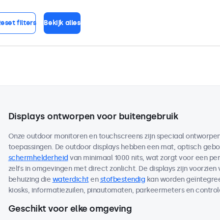
eset filters
Bekijk alles
Displays ontworpen voor buitengebruik
Onze outdoor monitoren en touchscreens zijn speciaal ontworpen 
toepassingen. De outdoor displays hebben een mat, optisch ge
schermhelderheid
van minimaal 1000 nits, wat zorgt voor een per
zelfs in omgevingen met direct zonlicht. De displays zijn voorzien
behuizing die
waterdicht
en
stofbestendig
kan worden geïntegreer
kiosks, informatiezuilen, pinautomaten, parkeermeters en contro
Geschikt voor elke omgeving