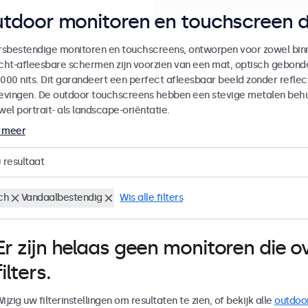
tdoor monitoren en touchscreen d
sbestendige monitoren en touchscreens, ontworpen voor zowel binne
icht-afleesbare schermen zijn voorzien van een mat, optisch gebon
000 nits. Dit garandeert een perfect afleesbaar beeld zonder reflecti
vingen. De outdoor touchscreens hebben een stevige metalen behuiz
wel portrait- als landscape-oriëntatie.
 meer
0
resultaat
ch
Vandaalbestendig
Wis alle filters
Er zijn helaas geen monitoren die
filters.
ijzig uw filterinstellingen om resultaten te zien, of bekijk alle
outdoo