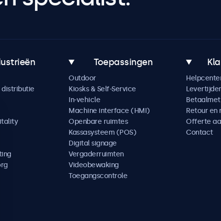
dustrieën
Toepassingen
Kla
Outdoor
Helpcente
distributie
Kiosks & Self-Service
Levertijde
In-vehicle
Betaalme
Machine interface (HMI)
Retour en 
tality
Openbare ruimtes
Offerte a
Kassasysteem (POS)
Contact
Digital signage
ting
Vergaderruimten
org
Videobewaking
Toegangscontrole