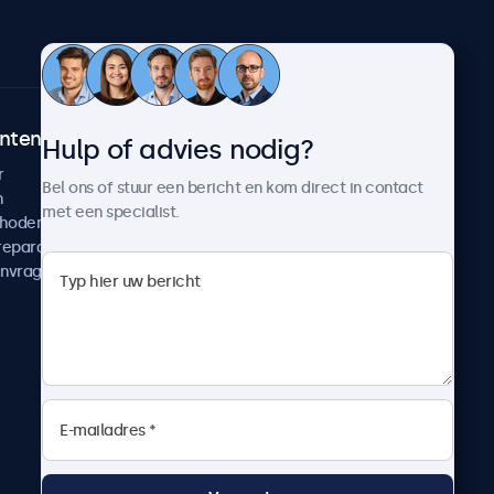
ntenservice
Over Beetronics
Hulp of advies nodig?
r
Klantcases
Bel ons of stuur een bericht en kom direct in contact
n
Nieuws en updates
met een specialist.
thoden
Over ons
reparatie
Werken bij Beetronics
anvragen
Algemene voorwaarden
Privacyverklaring