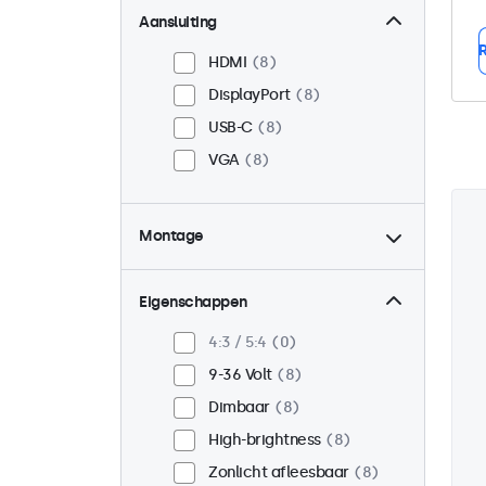
Aansluiting
R
HDMI
8
DisplayPort
8
USB-C
8
VGA
8
Montage
Panel mount
8
Inbouw
8
Eigenschappen
VESA 75 x 75
3
4:3 / 5:4
0
VESA 100 x 100
5
9-36 Volt
8
Dimbaar
8
High-brightness
8
Zonlicht afleesbaar
8