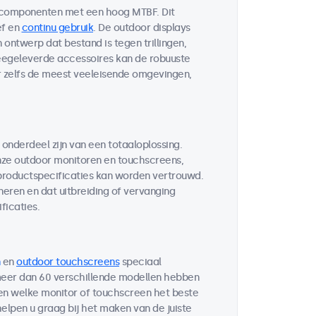
 componenten met een hoog MTBF. Dit
ef en
continu gebruik
. De outdoor displays
ontwerp dat bestand is tegen trillingen,
egeleverde accessoires kan de robuuste
r zelfs de meest veeleisende omgevingen,
 onderdeel zijn van een totaaloplossing.
ze outdoor monitoren en touchscreens,
 productspecificaties kan worden vertrouwd.
neren en dat uitbreiding of vervanging
ficaties.
en
outdoor touchscreens
speciaal
 meer dan 60 verschillende modellen hebben
ten welke monitor of touchscreen het beste
helpen u graag bij het maken van de juiste