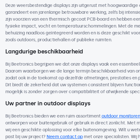
Deze weersbestendige displays zijn uitgerust met hoogwaardige
garandeert een jarenlange betrouwbare werking, zelfs bij intensi
zijn voorzien van een thermisch gecoat PCB-board en hebben een 
fysieke impact, vocht en temperatuurschommelingen. Met de me
behuizing naadloos geïntegreerd worden en is deze geschikt voo
zoals outdoors, productiehallen of publieke ruimten.
Langdurige beschikbaarheid
Bij Beetronics begrijpen we dat onze displays vaak een essentieel
Daarom waarborgen we de lange termijn beschikbaarheid van on
zodat ook in de toekomst op dezelfde afmetingen, prestaties en
Dit biedt de zekerheid dat uw systemen consistent blijven functio
mogelijk is zonder zorgen over compatibiliteit of afwijkende speci
Uw partner in outdoor displays
Bij Beetronics bieden we een ruim assortiment
outdoor monitoren
ontworpen voor buitengebruik of gebruik in direct zonlicht. Met
wij een geschikte oplossing voor elke buitenomgeving. Wilt u we
past bij uw project?
Neem contact op
met onze specialisten. Wij 