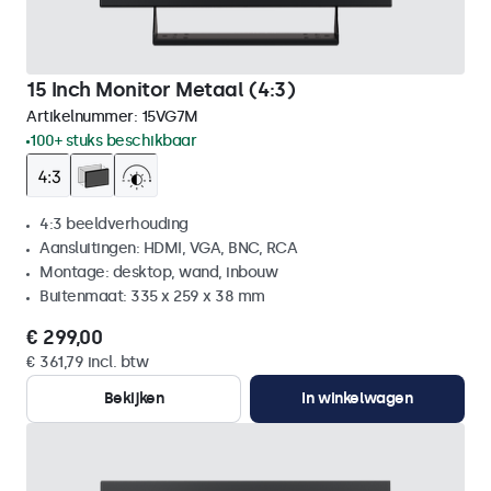
15 Inch Monitor Metaal (4:3)
Artikelnummer:
15VG7M
100+ stuks beschikbaar
4:3 beeldverhouding
Aansluitingen: HDMI, VGA, BNC, RCA
Montage: desktop, wand, inbouw
Buitenmaat: 335 x 259 x 38 mm
€ 299,00
€ 361,79 incl. btw
Bekijken
In winkelwagen