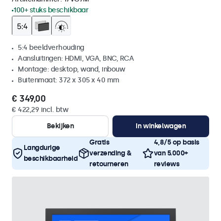
100+ stuks beschikbaar
5:4 beeldverhouding
Aansluitingen: HDMI, VGA, BNC, RCA
Montage: desktop, wand, inbouw
Buitenmaat: 372 x 305 x 40 mm
€ 349,00
€ 422,29 incl. btw
Bekijken
In winkelwagen
Gratis
4,8/5 op basis
Langdurige
verzending &
van 5.000+
beschikbaarheid
retourneren
reviews