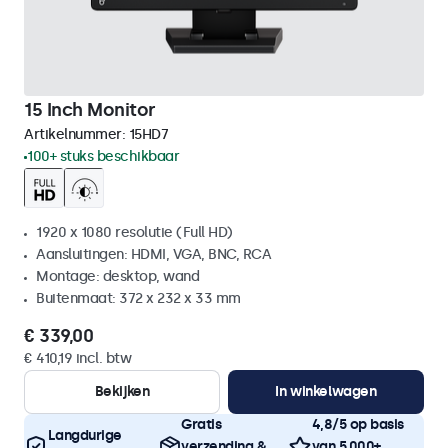
15 Inch Monitor
Artikelnummer:
15HD7
100+ stuks beschikbaar
1920 x 1080 resolutie (Full HD)
Aansluitingen: HDMI, VGA, BNC, RCA
Montage: desktop, wand
Buitenmaat: 372 x 232 x 33 mm
€ 339,00
€ 410,19 incl. btw
Bekijken
In winkelwagen
Gratis
4,8/5 op basis
Langdurige
verzending &
van 5.000+