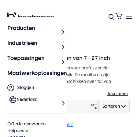
Producten
Home
Industrieën
Professionele monitoren van 7 - 27 inch
Toepassingen
Onze monitoren zijn ontworpen voor professionele
Maatwerkoplossingen
toepassingen en continu gebruik. De monitoren zijn
eenvoudig te integreren en beschikken over tal van
Inloggen
configuratiemogelijkheden.
Toon meer
Nederland
Filter (
23
)
Sorteren
Offerte aanvragen
VGA
Monitor
Wis alle filters
Helpcenter