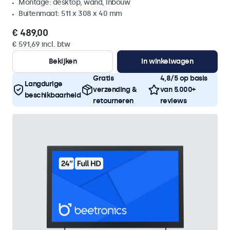
Montage: desktop, wand, inbouw
Buitenmaat: 511 x 308 x 40 mm
€ 489,00
€ 591,69 incl. btw
Bekijken
In winkelwagen
Gratis
4,8/5 op basis
Langdurige
verzending &
van 5.000+
beschikbaarheid
retourneren
reviews