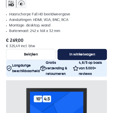
Haarscherpe Full HD beeldweergave
Aansluitingen: HDMI, VGA, BNC, RCA
Montage: desktop, wand
Buitenmaat: 242 x 168 x 32 mm
€ 269,00
€ 325,49 incl. btw
Bekijken
In winkelwagen
Gratis
4,8/5 op basis
Langdurige
verzending &
van 5.000+
beschikbaarheid
retourneren
reviews