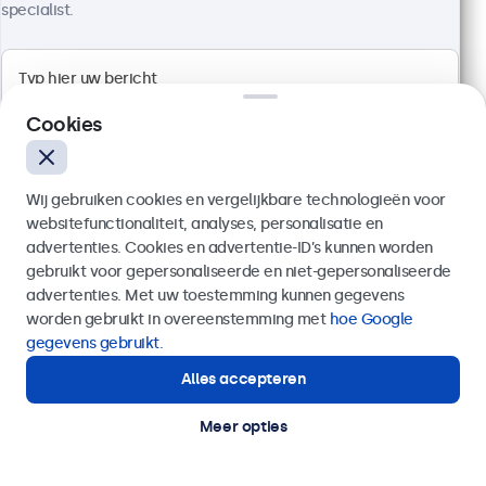
specialist.
Cookies
Wij gebruiken cookies en vergelijkbare technologieën voor
websitefunctionaliteit, analyses, personalisatie en
advertenties. Cookies en advertentie-ID’s kunnen worden
gebruikt voor gepersonaliseerde en niet-gepersonaliseerde
27 Inch Monitor Metaal
Verzenden
advertenties. Met uw toestemming kunnen gegevens
Artikelnummer:
27HD7M
worden gebruikt in overeenstemming met
hoe Google
100+ stuks beschikbaar
Of bel ons op
020 - 700 83 66
gegevens gebruikt
.
Alles accepteren
Hulp of advies nodig?
Direct contact met een specialist.
1920 x 1080 resolutie (Full HD)
Meer opties
Aansluitingen: HDMI, VGA, BNC, RCA
Montage: desktop, wand, inbouw
Buitenmaat: 629 x 374 x 41 mm