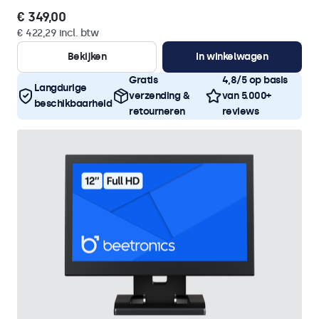
€ 349,00
€ 422,29 incl. btw
Bekijken
In winkelwagen
Gratis
4,8/5 op basis
Langdurige
verzending &
van 5.000+
beschikbaarheid
retourneren
reviews