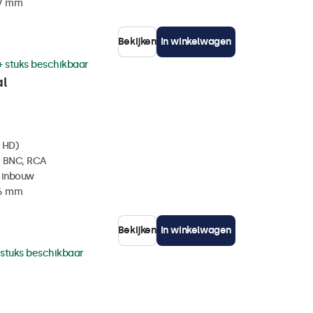
37 mm
Bekijken
In winkelwagen
+ stuks beschikbaar
al
l HD)
, BNC, RCA
 inbouw
36 mm
Bekijken
In winkelwagen
 stuks beschikbaar