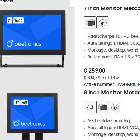
Artikelnummer:
7HD7M
100
verkocht
7 Inch Monitor Metaa
Haarscherpe Full HD be
Aansluitingen: HDMI, VGA
Montage: desktop, wand,
Buitenmaat: 176 x 119 x 
€ 259,00
€ 313,39 incl. btw
Artikelnummer:
8VG7M
100
8 Inch Monitor Metaa
4:3 beeldverhouding
Aansluitingen: HDMI, VGA
Montage: desktop, wand,