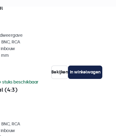
+ stuks beschikbaar
l
eldweergave
, BNC, RCA
 inbouw
35 mm
Bekijken
In winkelwagen
+ stuks beschikbaar
l (4:3)
, BNC, RCA
 inbouw