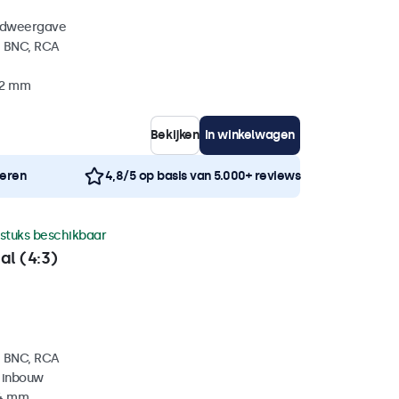
eldweergave
, BNC, RCA
32 mm
Bekijken
In winkelwagen
neren
4,8/5 op basis van 5.000+ reviews
 stuks beschikbaar
al (4:3)
, BNC, RCA
 inbouw
34 mm