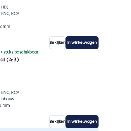
l HD)
, BNC, RCA
32 mm
Bekijken
In winkelwagen
+ stuks beschikbaar
al (4:3)
, BNC, RCA
 inbouw
38 mm
Bekijken
In winkelwagen