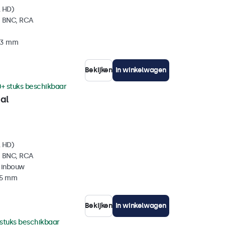
l HD)
, BNC, RCA
 33 mm
Bekijken
In winkelwagen
0+ stuks beschikbaar
al
l HD)
, BNC, RCA
 inbouw
35 mm
Bekijken
In winkelwagen
 stuks beschikbaar