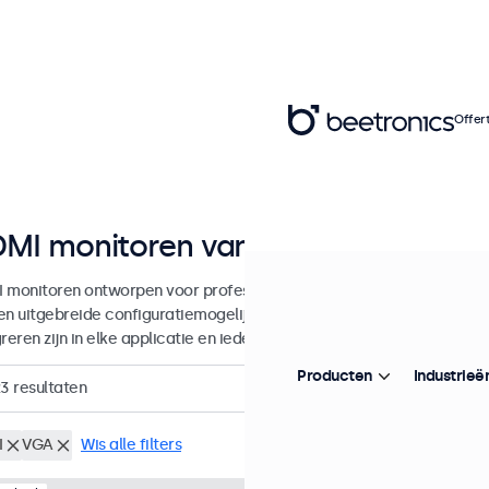
Offer
MI monitoren van 7 tot 32 inch
 monitoren ontworpen voor professionele toepassingen en continu 
en uitgebreide configuratiemogelijkheden en veelzijdige montageop
reren zijn in elke applicatie en iedere omgeving.
Producten
Industrieë
23
resultaten
I
VGA
Wis alle filters