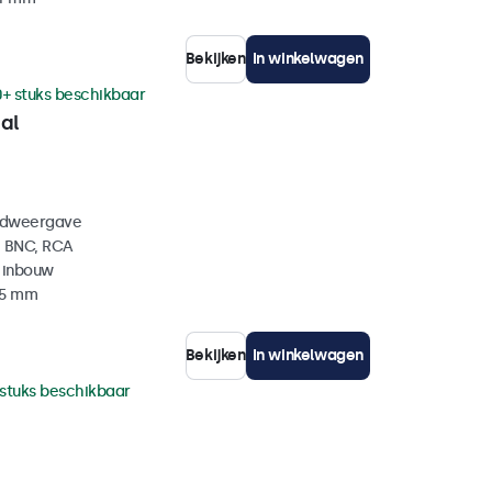
Bekijken
In winkelwagen
0+ stuks beschikbaar
al
eldweergave
, BNC, RCA
 inbouw
35 mm
Bekijken
In winkelwagen
 stuks beschikbaar