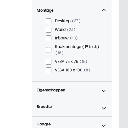
Montage
Desktop
23
Wand
23
Inbouw
18
Rackmontage (19 inch)
18
VESA 75 x 75
15
VESA 100 x 100
8
Eigenschappen
4:3 / 5:4
6
Breedte
9-36 Volt
23
Dimbaar
23
Hoogte
USB mediaplayer
23