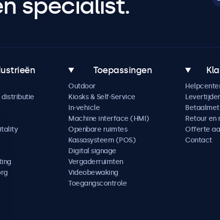
 specialist.
dustrieën
Toepassingen
Kla
Outdoor
Helpcente
distributie
Kiosks & Self-Service
Levertijde
In-vehicle
Betaalme
Machine interface (HMI)
Retour en 
tality
Openbare ruimtes
Offerte a
Kassasysteem (POS)
Contact
Digital signage
ting
Vergaderruimten
org
Videobewaking
Toegangscontrole