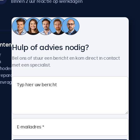
Binnen 2 uur reactie op werkdagen
ntenservice
Over Beetronics
Hulp of advies nodig?
r
Klantcases
Bel ons of stuur een bericht en kom direct in contact
n
Nieuws en updates
met een specialist.
thoden
Over ons
reparatie
Werken bij Beetronics
anvragen
Algemene voorwaarden
Privacyverklaring