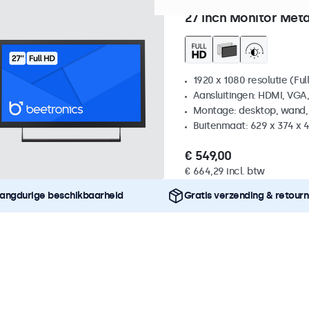
Artikelnummer:
27HD7M
10
27 Inch Monitor Met
1920 x 1080 resolutie (Ful
Aansluitingen: HDMI, VGA
Montage: desktop, wand,
Buitenmaat: 629 x 374 x 
€ 549,00
€ 664,29 incl. btw
angdurige beschikbaarheid
Gratis verzending & retour