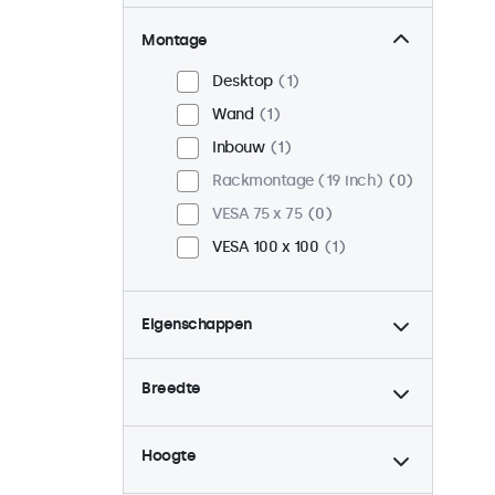
Montage
Desktop
1
Wand
1
Inbouw
1
Rackmontage (19 inch)
0
VESA 75 x 75
0
VESA 100 x 100
1
Eigenschappen
4:3 / 5:4
0
Breedte
9-36 Volt
1
Dimbaar
1
Hoogte
USB mediaplayer
1
Continu gebruik (24/7)
1