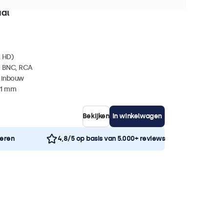
0+ stuks beschikbaar
aal
l HD)
, BNC, RCA
 inbouw
41 mm
Bekijken
In winkelwagen
neren
4,8/5 op basis van 5.000+ reviews