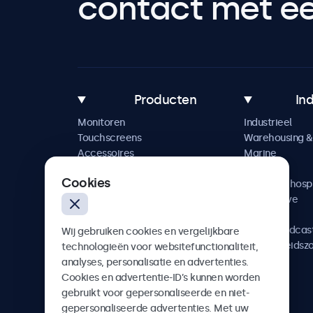
contact met een
Producten
In
Monitoren
Industrieel
Touchscreens
Warehousing & 
Accessoires
Marine
Maatwerkoplossingen
Retail
Cookies
Horeca & hospi
Automotive
Railway
AV & Broadcas
Wij gebruiken cookies en vergelijkbare
Gezondheidsz
technologieën voor websitefunctionaliteit,
analyses, personalisatie en advertenties.
Cookies en advertentie-ID’s kunnen worden
gebruikt voor gepersonaliseerde en niet-
gepersonaliseerde advertenties. Met uw