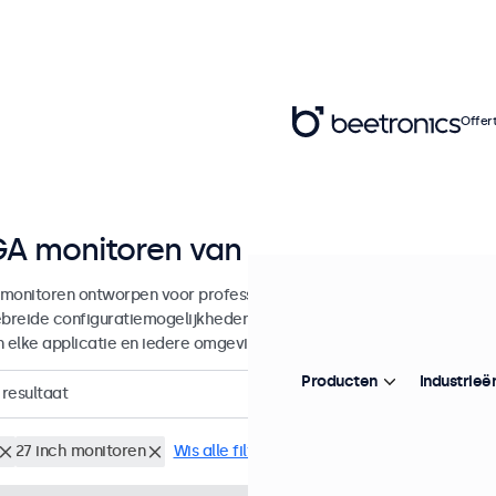
Offer
A monitoren van 7 tot 32 inch
monitoren ontworpen voor professionele toepassingen en continu g
ebreide configuratiemogelijkheden en veelzijdige montageopties, w
in elke applicatie en iedere omgeving.
Producten
Industrieë
resultaat
27 inch monitoren
Wis alle filters