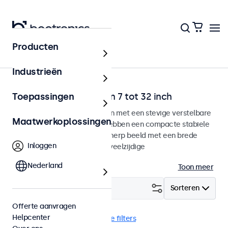
Producten
Home
Industrieën
Desktop monitoren van 7 tot 32 inch
Toepassingen
Desktop monitoren ontworpen met een stevige verstelbare
Maatwerkoplossingen
voetsteun. Deze monitoren hebben een compacte stabiele
voetsteun, geven een haarscherp beeld met een brede
Inloggen
kijkhoek en beschikken over veelzijdige
aansluitmogelijkheden.
Nederland
Toon meer
Filter (
24
)
Sorteren
Offerte aanvragen
Helpcenter
Desktop
EN50155
Wis alle filters