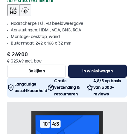
100+ stuks beschikbaar
Haarscherpe Full HD beeldweergave
Aansluitingen: HDMI, VGA, BNC, RCA
Montage: desktop, wand
Buitenmaat: 242 x 168 x 32 mm
€ 269,00
€ 325,49 incl. btw
Bekijken
In winkelwagen
Gratis
4,8/5 op basis
Langdurige
verzending &
van 5.000+
beschikbaarheid
retourneren
reviews