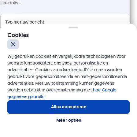
specialist.
Cookies
Wij gebruiken cookies en vergelijkbare technologieën voor
websitefunctionaliteit, analyses, personalisatie en
advertenties. Cookies en advertentie-ID’s kunnen worden
gebruikt voor gepersonaliseerde en niet-gepersonaliseerde
Verzenden
advertenties. Met uw toestemming kunnen gegevens
24 Inch Monitor Metaal
worden gebruikt in overeenstemming met
hoe Google
Artikelnummer:
24HD7M
Of bel ons op
020 - 700 83 66
gegevens gebruikt
.
100+ stuks beschikbaar
Alles accepteren
Hulp of advies nodig?
Direct contact met een specialist.
Meer opties
1920 x 1080 resolutie (Full HD)
Aansluitingen: HDMI, VGA, BNC, RCA
Montage: desktop, wand, inbouw