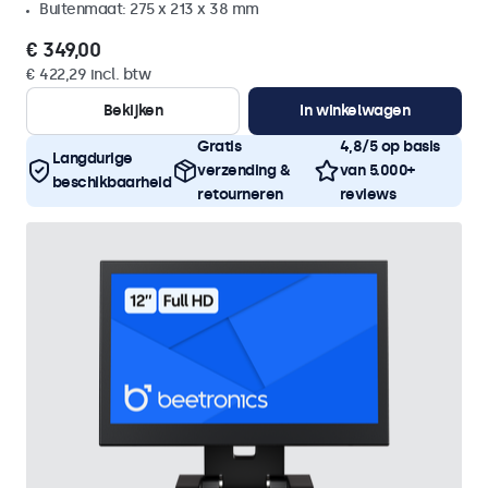
Buitenmaat: 275 x 213 x 38 mm
€ 349,00
€ 422,29 incl. btw
Bekijken
In winkelwagen
Gratis
4,8/5 op basis
Langdurige
verzending &
van 5.000+
beschikbaarheid
retourneren
reviews