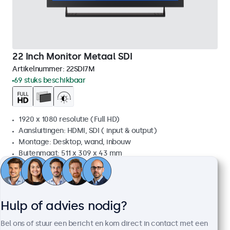
22 Inch Monitor Metaal SDI
Artikelnummer:
22SDI7M
69 stuks beschikbaar
1920 x 1080 resolutie (Full HD)
Aansluitingen: HDMI, SDI ( input & output)
Montage: Desktop, wand, inbouw
Buitenmaat: 511 x 309 x 43 mm
€ 799,00
€ 966,79 incl. btw
Bekijken
In winkelwagen
Hulp of advies nodig?
Bel ons of stuur een bericht en kom direct in contact met een