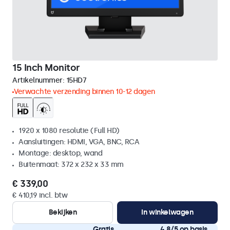
15 Inch Monitor
Artikelnummer:
15HD7
Verwachte verzending binnen 10-12 dagen
1920 x 1080 resolutie (Full HD)
Aansluitingen: HDMI, VGA, BNC, RCA
Montage: desktop, wand
Buitenmaat: 372 x 232 x 33 mm
€ 339,00
€ 410,19 incl. btw
Bekijken
In winkelwagen
Gratis
4,8/5 op basis