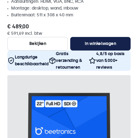
Aansluitingen: HDMI, VGA, BNC, RCA
Montage: desktop, wand, inbouw
Buitenmaat: 511 x 308 x 40 mm
€ 489,00
€ 591,69 incl. btw
Bekijken
In winkelwagen
Gratis
4,8/5 op basis
Langdurige
verzending &
van 5.000+
beschikbaarheid
retourneren
reviews