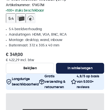
Artikelnummer:
17VG7M
100+ stuks beschikbaar
5:4 beeldverhouding
Aansluitingen: HDMI, VGA, BNC, RCA
Montage: desktop, wand, inbouw
Buitenmaat: 372 x 305 x 40 mm
€ 349,00
€ 422,29 incl. btw
Bekijken
In winkelwagen
Gratis
4,8/5 op basis
Langdurige
verzending &
van 5.000+
beschikbaarheid
retourneren
reviews