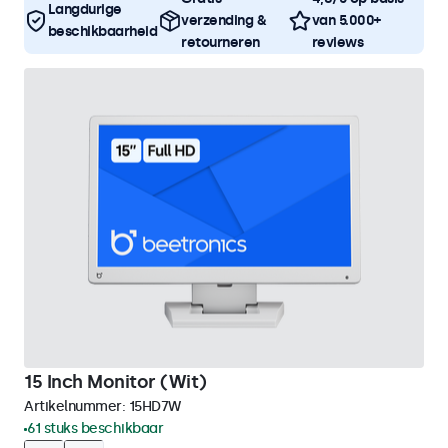
Langdurige
verzending &
van 5.000+
beschikbaarheid
retourneren
reviews
15 Inch Monitor (Wit)
Artikelnummer:
15HD7W
61 stuks beschikbaar